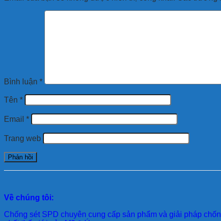
Bình luận
*
Tên
*
Email
*
Trang web
Về chúng tôi:
Chống sét SPD
chuyên cung cấp sản phẩm và giải pháp chống 