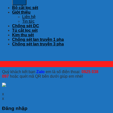
Bộ cắt lọc sét
Giới thiệu
Liên hệ
Tin tức
Chống sét DC
Tủ cắt lọc sét
Kim thu sét
Chống sét lan truyền 1 pha
Chống sét lan truyền 3 pha
Quý khách kết bạn
Zalo
em là số điện thoại:
0925 038
097
hoặc quét mã QR bên dưới giúp em nhé!
x
x
Đăng nhập