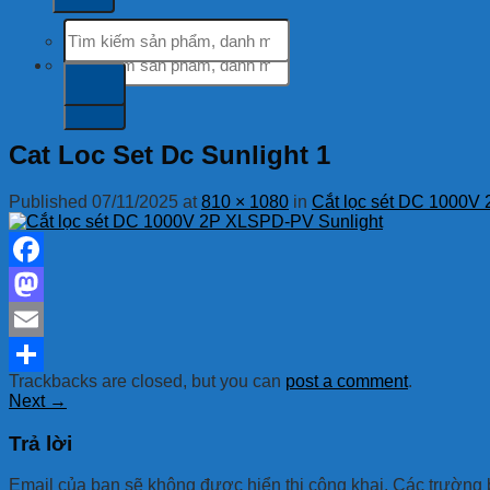
Tìm
kiếm:
Tìm
kiếm:
Cat Loc Set Dc Sunlight 1
Published
07/11/2025
at
810 × 1080
in
Cắt lọc sét DC 1000V
Facebook
Mastodon
Email
Trackbacks are closed, but you can
post a comment
.
Share
Next
→
Trả lời
Email của bạn sẽ không được hiển thị công khai.
Các trường 