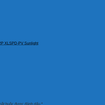
 2P XLSPD-PV Sunlight
bắt buộc được đánh dấu
*