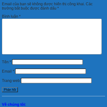
Email của bạn sẽ không được hiển thị công khai.
Các
trường bắt buộc được đánh dấu
*
Bình luận
*
Tên
*
Email
*
Trang web
Về chúng tôi: