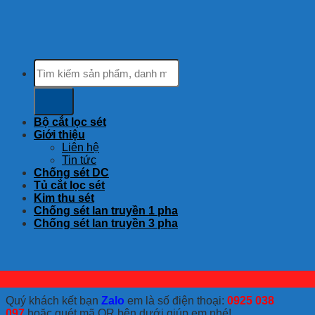
Tìm
kiếm:
Bộ cắt lọc sét
Giới thiệu
Liên hệ
Tin tức
Chống sét DC
Tủ cắt lọc sét
Kim thu sét
Chống sét lan truyền 1 pha
Chống sét lan truyền 3 pha
Quý khách kết bạn
Zalo
em là số điện thoại:
0925 038
097
hoặc quét mã QR bên dưới giúp em nhé!