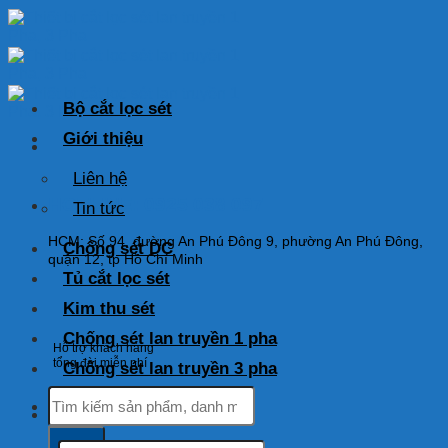
Skip
to
content
Bộ cắt lọc sét
Giới thiệu
Liên hệ
HOTLINE: 0925 038 097
Tin tức
HCM: Số 94, đường An Phú Đông 9, phường An Phú Đông,
Chống sét DC
quận 12, tp Hồ Chí Minh
Tủ cắt lọc sét
Kim thu sét
Chống sét lan truyền 1 pha
Hỗ trợ khách hàng
tổng đài miễn phí
Chống sét lan truyền 3 pha
Tìm
kiếm:
Tìm