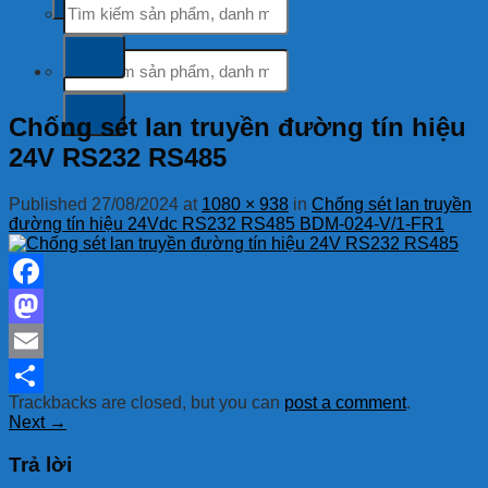
kiếm:
Tìm
kiếm:
Chống sét lan truyền đường tín hiệu
24V RS232 RS485
Published
27/08/2024
at
1080 × 938
in
Chống sét lan truyền
đường tín hiệu 24Vdc RS232 RS485 BDM-024-V/1-FR1
Facebook
Mastodon
Email
Trackbacks are closed, but you can
post a comment
.
Share
Next
→
Trả lời