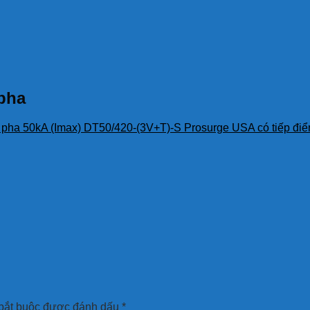
 pha
3 pha 50kA (Imax) DT50/420-(3V+T)-S Prosurge USA có tiếp đ
bắt buộc được đánh dấu
*