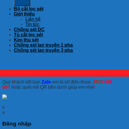
Bộ cắt lọc sét
Giới thiệu
Liên hệ
Tin tức
Chống sét DC
Tủ cắt lọc sét
Kim thu sét
Chống sét lan truyền 1 pha
Chống sét lan truyền 3 pha
Quý khách kết bạn
Zalo
em là số điện thoại:
0925 038
097
hoặc quét mã QR bên dưới giúp em nhé!
x
x
Đăng nhập