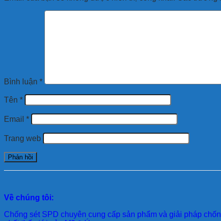
Bình luận
*
Tên
*
Email
*
Trang web
Về chúng tôi:
Chống sét SPD
chuyên cung cấp sản phẩm và giải pháp chống 