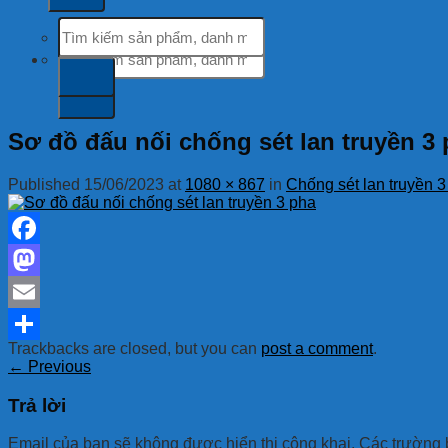
Tìm
kiếm:
Tìm
kiếm:
Sơ đồ đấu nối chống sét lan truyền 3
Published
15/06/2023
at
1080 × 867
in
Chống sét lan truyền 
Facebook
Mastodon
Email
Trackbacks are closed, but you can
post a comment
.
Share
←
Previous
Trả lời
Email của bạn sẽ không được hiển thị công khai.
Các trường 