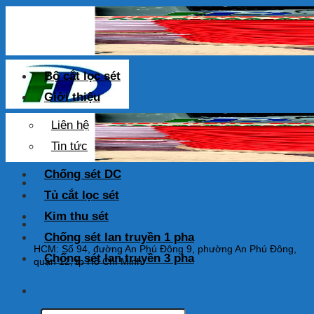
Skip
to
content
Bộ cắt lọc sét
Giới thiệu
Liên hệ
Tin tức
Chống sét DC
Tủ cắt lọc sét
Kim thu sét
HOTLINE: 0925 038 097
Chống sét lan truyền 1 pha
HCM: Số 94, đường An Phú Đông 9, phường An Phú Đông,
Chống sét lan truyền 3 pha
quận 12, tp Hồ Chí Minh
Tìm