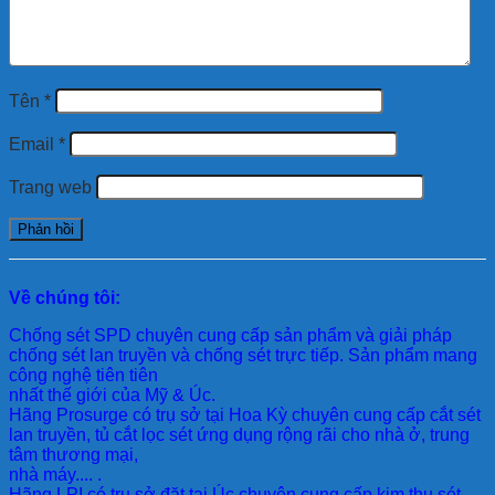
Tên
*
Email
*
Trang web
Về chúng tôi:
Chống sét SPD
chuyên cung cấp sản phẩm và giải pháp
chống sét lan truyền và chống sét trực tiếp. Sản phẩm mang
công nghệ tiên tiên
nhất thế giới của Mỹ & Úc.
Hãng Prosurge
có trụ sở tại Hoa Kỳ chuyên cung cấp cắt sét
lan truyền, tủ cắt lọc sét ứng dụng rộng rãi cho nhà ở, trung
tâm thương mại,
nhà máy.... .
Hãng LPI
có trụ sở đặt tại Úc chuyên cung cấp kim thu sét