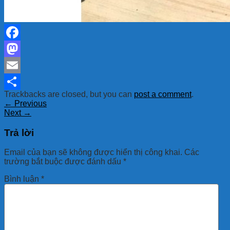
Facebook
Mastodon
Email
Trackbacks are closed, but you can
post a comment
.
Share
←
Previous
Next
→
Trả lời
Email của bạn sẽ không được hiển thị công khai.
Các
trường bắt buộc được đánh dấu
*
Bình luận
*