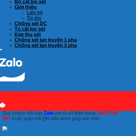
Bộ cắt lọc sét
Giới thiệu
Liên hệ
Tin tức
Chống sét DC
Tủ cắt lọc sét
Kim thu sét
Chống sét lan truyền 1 pha
Chống sét lan truyền 3 pha
Quý khách kết bạn
Zalo
em là số điện thoại:
0925 038
097
hoặc quét mã QR bên dưới giúp em nhé!