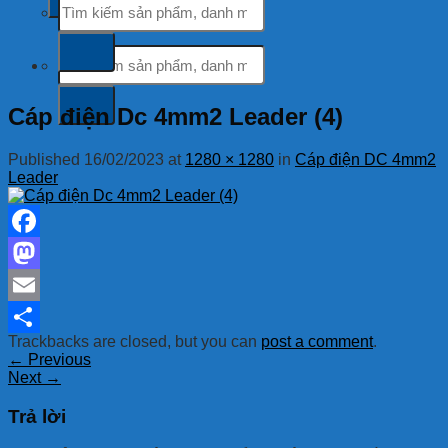
kiếm:
Tìm
kiếm:
Cáp điện Dc 4mm2 Leader (4)
Published
16/02/2023
at
1280 × 1280
in
Cáp điện DC 4mm2
Leader
Facebook
Mastodon
Email
Trackbacks are closed, but you can
post a comment
.
Share
←
Previous
Next
→
Trả lời