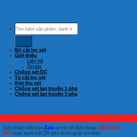
Tìm
kiếm:
Bộ cắt lọc sét
Giới thiệu
Liên hệ
Tin tức
Chống sét DC
Tủ cắt lọc sét
Kim thu sét
Chống sét lan truyền 1 pha
Chống sét lan truyền 3 pha
Quý khách kết bạn
Zalo
em là số điện thoại:
0925 038
097
hoặc quét mã QR bên dưới giúp em nhé!