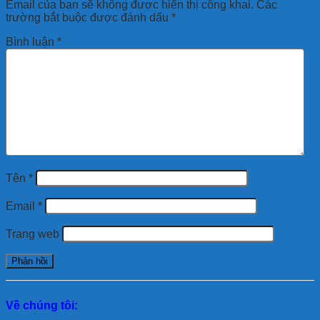
Email của bạn sẽ không được hiển thị công khai.
Các
trường bắt buộc được đánh dấu
*
Bình luận
*
Tên
*
Email
*
Trang web
Về chúng tôi: