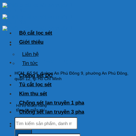
Skip
to
content
Bộ cắt lọc sét
Giới thiệu
Liên hệ
HOTLINE: 0925 038 097
Tin tức
HCM: Số 94, đường An Phú Đông 9, phường An Phú Đông,
Chống sét DC
quận 12, tp Hồ Chí Minh
Tủ cắt lọc sét
Kim thu sét
Chống sét lan truyền 1 pha
Hỗ trợ khách hàng
tổng đài miễn phí
Chống sét lan truyền 3 pha
Tìm
kiếm:
Tìm