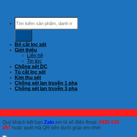
Tìm
kiếm:
Bộ cắt lọc sét
Giới thiệu
Liên hệ
Tin tức
Chống sét DC
Tủ cắt lọc sét
Kim thu sét
Chống sét lan truyền 1 pha
Chống sét lan truyền 3 pha
Quý khách kết bạn
Zalo
em là số điện thoại:
0925 038
097
hoặc quét mã QR bên dưới giúp em nhé!