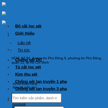
Skip
to
content
Bộ cắt lọc sét
Giới thiệu
Liên hệ
HOTLINE: 0925 038 097
Tin tức
HCM: Số 94, đường An Phú Đông 9, phường An Phú Đông,
Chống sét DC
quận 12, tp Hồ Chí Minh
Tủ cắt lọc sét
Kim thu sét
Chống sét lan truyền 1 pha
Hỗ trợ khách hàng
tổng đài miễn phí
Chống sét lan truyền 3 pha
Tìm
kiếm:
Tìm