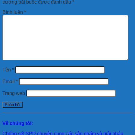
trường bắt buộc được đánh dấu
*
Bình luận
*
Tên
*
Email
*
Trang web
Về chúng tôi:
Chống sét SPD
chuyên cung cấp sản phẩm và giải pháp