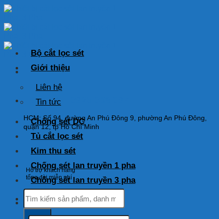
Skip
to
content
Bộ cắt lọc sét
Giới thiệu
Liên hệ
HOTLINE: 0925 038 097
Tin tức
HCM: Số 94, đường An Phú Đông 9, phường An Phú Đông,
Chống sét DC
quận 12, tp Hồ Chí Minh
Tủ cắt lọc sét
Kim thu sét
Chống sét lan truyền 1 pha
Hỗ trợ khách hàng
tổng đài miễn phí
Chống sét lan truyền 3 pha
Tìm
kiếm:
Tìm