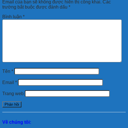
Email của bạn sẽ không được hiển thị công khai.
Các
trường bắt buộc được đánh dấu
*
Bình luận
*
Tên
*
Email
*
Trang web
Về chúng tôi: