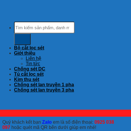
Tìm
kiếm:
Bộ cắt lọc sét
Giới thiệu
Liên hệ
Tin tức
Chống sét DC
Tủ cắt lọc sét
Kim thu sét
Chống sét lan truyền 1 pha
Chống sét lan truyền 3 pha
Quý khách kết bạn
Zalo
em là số điện thoại:
0925 038
097
hoặc quét mã QR bên dưới giúp em nhé!