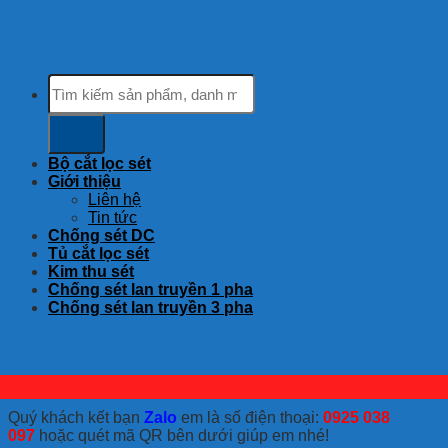
Tìm
kiếm:
Bộ cắt lọc sét
Giới thiệu
Liên hệ
Tin tức
Chống sét DC
Tủ cắt lọc sét
Kim thu sét
Chống sét lan truyền 1 pha
Chống sét lan truyền 3 pha
Quý khách kết bạn
Zalo
em là số điện thoại:
0925 038
097
hoặc quét mã QR bên dưới giúp em nhé!