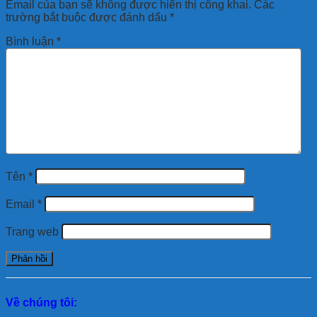
Email của bạn sẽ không được hiển thị công khai.
Các
trường bắt buộc được đánh dấu
*
Bình luận
*
Tên
*
Email
*
Trang web
Về chúng tôi: