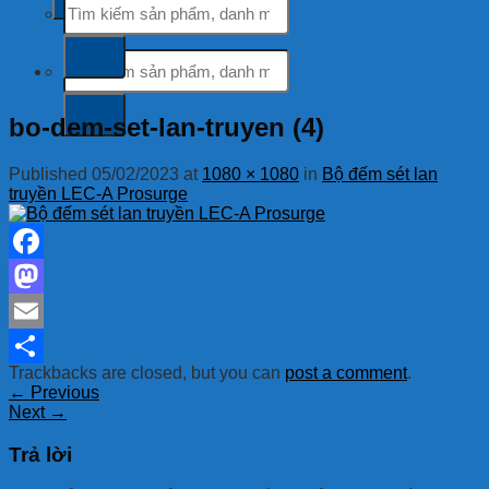
kiếm:
Tìm
kiếm:
bo-dem-set-lan-truyen (4)
Published
05/02/2023
at
1080 × 1080
in
Bộ đếm sét lan
truyền LEC-A Prosurge
Facebook
Mastodon
Email
Trackbacks are closed, but you can
post a comment
.
Share
←
Previous
Next
→
Trả lời