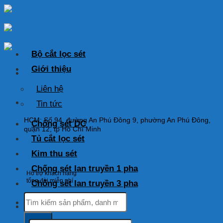
Skip
to
content
Bộ cắt lọc sét
Giới thiệu
Liên hệ
HOTLINE: 0925 038 097
Tin tức
HCM: Số 94, đường An Phú Đông 9, phường An Phú Đông,
Chống sét DC
quận 12, tp Hồ Chí Minh
Tủ cắt lọc sét
Kim thu sét
Chống sét lan truyền 1 pha
Hỗ trợ khách hàng
tổng đài miễn phí
Chống sét lan truyền 3 pha
Tìm
kiếm:
Tìm