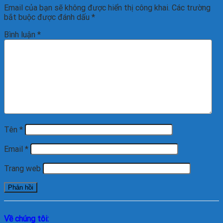
Email của bạn sẽ không được hiển thị công khai.
Các trường
bắt buộc được đánh dấu
*
Bình luận
*
Tên
*
Email
*
Trang web
Về chúng tôi: