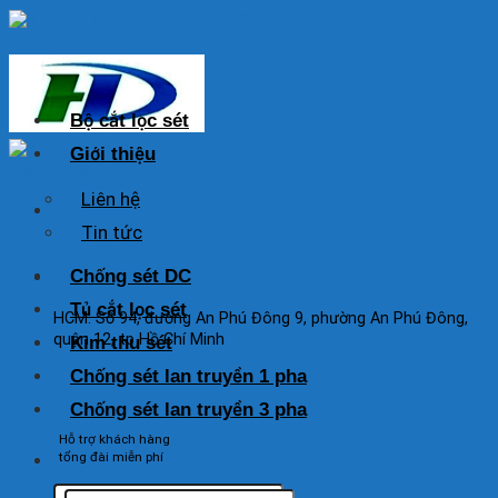
Skip
to
content
Bộ cắt lọc sét
Giới thiệu
Liên hệ
Tin tức
HOTLINE: 0925 038 097
Chống sét DC
Tủ cắt lọc sét
HCM: Số 94, đường An Phú Đông 9, phường An Phú Đông,
quận 12, tp Hồ Chí Minh
Kim thu sét
Chống sét lan truyền 1 pha
Chống sét lan truyền 3 pha
Hỗ trợ khách hàng
tổng đài miễn phí
Tìm