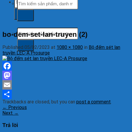
Tìm
kiếm:
kiếm:
Tìm
bo-dem-set-lan-truyen (2)
kiếm:
Published
05/02/2023
at
1080 × 1080
in
Bộ đếm sét lan
truyền LEC-A Prosurge
Facebook
Mastodon
Email
Trackbacks are closed, but you can
post a comment
.
Share
←
Previous
Next
→
Trả lời