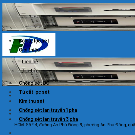
Skip
to
content
Bộ cắt lọc sét
Giới thiệu
Liên hệ
Tin tức
Chống sét DC
Tủ cắt lọc sét
Kim thu sét
Chống sét lan truyền 1 pha
HOTLINE: 0925 038 097
Chống sét lan truyền 3 pha
HCM: Số 94, đường An Phú Đông 9, phường An Phú Đông, quận