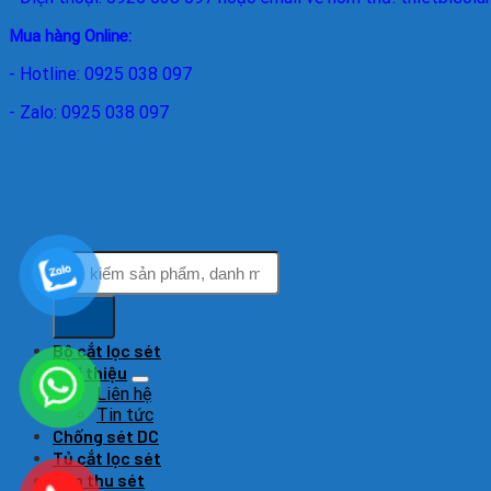
Mua hàng Online:
- Hotline: 0925 038 097
- Zalo: 0925 038 097
Tìm
kiếm:
Bộ cắt lọc sét
Giới thiệu
Liên hệ
Tin tức
Chống sét DC
Tủ cắt lọc sét
Kim thu sét