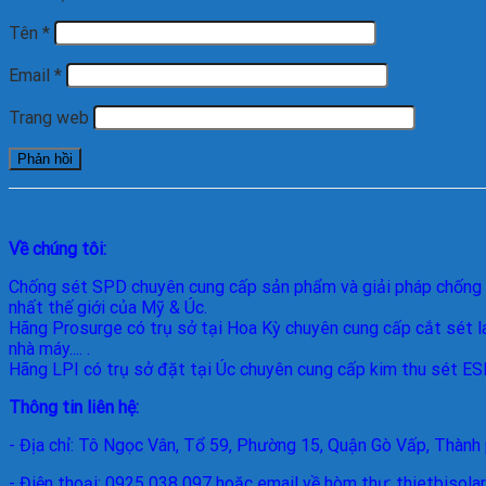
Tên
*
Email
*
Trang web
Về chúng tôi:
Chống sét SPD
chuyên cung cấp sản phẩm và giải pháp chống 
nhất thế giới của Mỹ & Úc.
Hãng Prosurge
có trụ sở tại Hoa Kỳ chuyên cung cấp cắt sét la
nhà máy.... .
Hãng LPI
có trụ sở đặt tại Úc chuyên cung cấp kim thu sét ESE 
Thông tin liên hệ:
- Địa chỉ: Tô Ngọc Vân, Tổ 59, Phường 15, Quận Gò Vấp, Thành
- Điện thoại: 0925 038 097 hoặc email về hòm thư: thietbisol