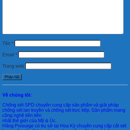
Tên
*
Email
*
Trang web
Về chúng tôi:
Chống sét SPD
chuyên cung cấp sản phẩm và giải pháp
chống sét lan truyền và chống sét trực tiếp. Sản phẩm mang
công nghệ tiên tiên
nhất thế giới của Mỹ & Úc.
Hãng Prosurge
có trụ sở tại Hoa Kỳ chuyên cung cấp cắt sét