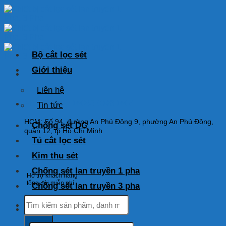
Skip
to
content
Bộ cắt lọc sét
Giới thiệu
Liên hệ
HOTLINE: 0925 038 097
Tin tức
HCM: Số 94, đường An Phú Đông 9, phường An Phú Đông,
Chống sét DC
quận 12, tp Hồ Chí Minh
Tủ cắt lọc sét
Kim thu sét
Chống sét lan truyền 1 pha
Hỗ trợ khách hàng
tổng đài miễn phí
Chống sét lan truyền 3 pha
Tìm
kiếm:
Tìm