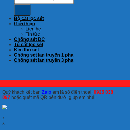
Bộ cắt lọc sét
Giới thiệu
Liên hệ
Tin tức
Chống sét DC
Tủ cắt lọc sét
Kim thu sét
Chống sét lan truyền 1 pha
Chống sét lan truyền 3 pha
Quý khách kết bạn
Zalo
em là số điện thoại:
0925 038
097
hoặc quét mã QR bên dưới giúp em nhé!
x
x