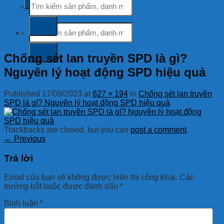
kiếm:
Tìm
kiếm:
Chống sét lan truyền SPD là gì?
Nguyên lý hoạt động SPD hiệu quả
Published
17/09/2023
at
627 × 194
in
Chống sét lan truyền
SPD là gì? Nguyên lý hoạt động SPD hiệu quả
Trackbacks are closed, but you can
post a comment
.
←
Previous
Trả lời
Email của bạn sẽ không được hiển thị công khai.
Các
trường bắt buộc được đánh dấu
*
Bình luận
*