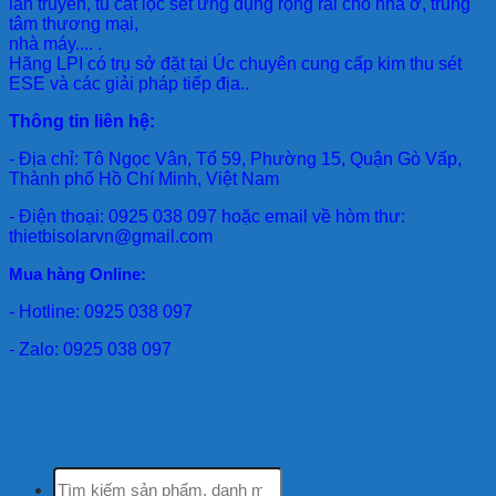
lan truyền, tủ cắt lọc sét ứng dụng rộng rãi cho nhà ở, trung
tâm thương mại,
nhà máy.... .
Hãng LPI
có trụ sở đặt tại Úc chuyên cung cấp kim thu sét
ESE và các giải pháp tiếp địa..
Thông tin liên hệ:
- Địa chỉ: Tô Ngọc Vân, Tổ 59, Phường 15, Quận Gò Vấp,
Thành phố Hồ Chí Minh, Việt Nam
- Điện thoại: 0925 038 097 hoặc email về hòm thư:
thietbisolarvn@gmail.com
Mua hàng Online:
- Hotline: 0925 038 097
- Zalo: 0925 038 097
Tìm
kiếm: