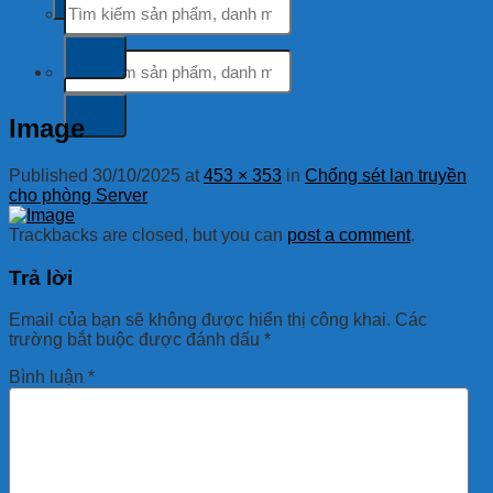
kiếm:
Tìm
kiếm:
Image
Published
30/10/2025
at
453 × 353
in
Chống sét lan truyền
cho phòng Server
Trackbacks are closed, but you can
post a comment
.
Trả lời
Email của bạn sẽ không được hiển thị công khai.
Các
trường bắt buộc được đánh dấu
*
Bình luận
*