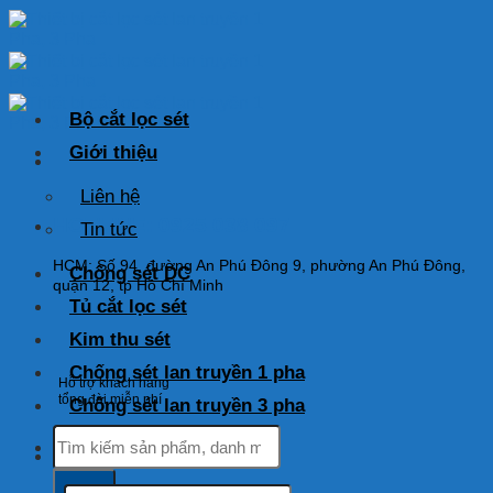
Skip
to
content
Bộ cắt lọc sét
Giới thiệu
Liên hệ
HOTLINE: 0925 038 097
Tin tức
HCM: Số 94, đường An Phú Đông 9, phường An Phú Đông,
Chống sét DC
quận 12, tp Hồ Chí Minh
Tủ cắt lọc sét
Kim thu sét
Chống sét lan truyền 1 pha
Hỗ trợ khách hàng
tổng đài miễn phí
Chống sét lan truyền 3 pha
Tìm
kiếm:
Tìm