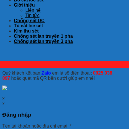
Giới thiệu
Liên hệ
Tin tức
Chống sét DC
Tủ cắt lọc sét
Kim thu sét
Chống sét lan truyền 1 pha
Chống sét lan truyền 3 pha
Quý khách kết bạn
Zalo
em là số điện thoại:
0925 038
097
hoặc quét mã QR bên dưới giúp em nhé!
x
x
Đăng nhập
Tên tài khoản hoặc địa chỉ email
*