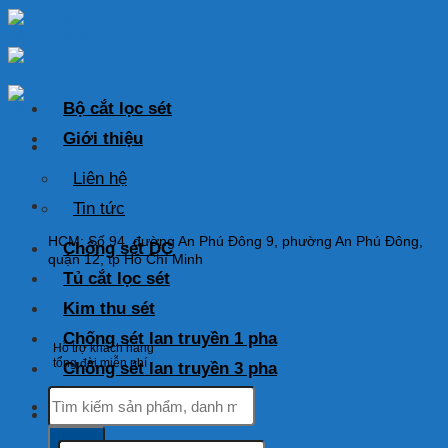
Skip
to
content
Bộ cắt lọc sét
Giới thiệu
Liên hệ
HOTLINE: 0925 038 097
Tin tức
HCM: Số 94, đường An Phú Đông 9, phường An Phú Đông,
Chống sét DC
quận 12, tp Hồ Chí Minh
Tủ cắt lọc sét
Kim thu sét
Chống sét lan truyền 1 pha
Hỗ trợ khách hàng
tổng đài miễn phí
Chống sét lan truyền 3 pha
Tìm
kiếm:
Tìm