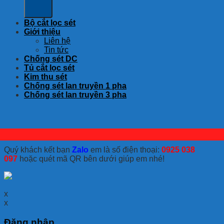
Bộ cắt lọc sét
Giới thiệu
Liên hệ
Tin tức
Chống sét DC
Tủ cắt lọc sét
Kim thu sét
Chống sét lan truyền 1 pha
Chống sét lan truyền 3 pha
Quý khách kết bạn
Zalo
em là số điện thoại:
0925 038
097
hoặc quét mã QR bên dưới giúp em nhé!
x
x
Đăng nhập