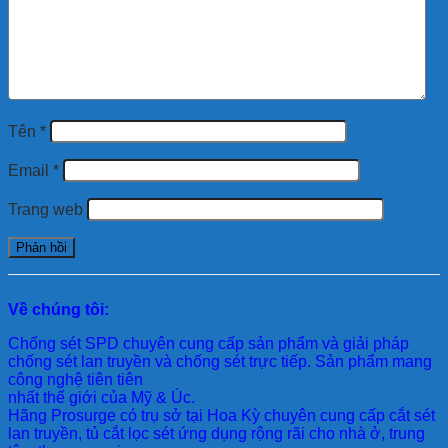
Tên
*
Email
*
Trang web
Về chúng tôi:
Chống sét SPD
chuyên cung cấp sản phẩm và giải pháp
chống sét lan truyền và chống sét trực tiếp. Sản phẩm mang
công nghệ tiên tiên
nhất thế giới của Mỹ & Úc.
Hãng Prosurge
có trụ sở tại Hoa Kỳ chuyên cung cấp cắt sét
lan truyền, tủ cắt lọc sét ứng dụng rộng rãi cho nhà ở, trung