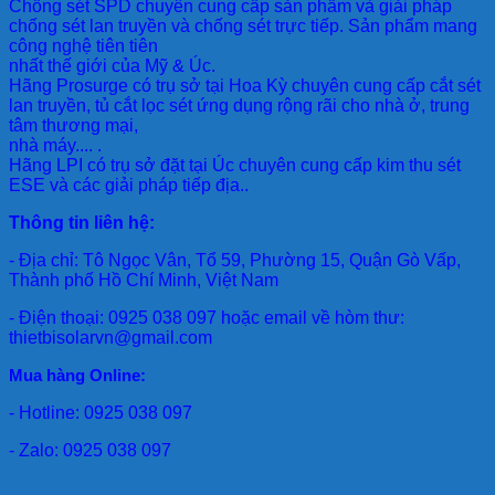
Chống sét SPD
chuyên cung cấp sản phẩm và giải pháp
chống sét lan truyền và chống sét trực tiếp. Sản phẩm mang
công nghệ tiên tiên
nhất thế giới của Mỹ & Úc.
Hãng Prosurge
có trụ sở tại Hoa Kỳ chuyên cung cấp cắt sét
lan truyền, tủ cắt lọc sét ứng dụng rộng rãi cho nhà ở, trung
tâm thương mại,
nhà máy.... .
Hãng LPI
có trụ sở đặt tại Úc chuyên cung cấp kim thu sét
ESE và các giải pháp tiếp địa..
Thông tin liên hệ:
- Địa chỉ: Tô Ngọc Vân, Tổ 59, Phường 15, Quận Gò Vấp,
Thành phố Hồ Chí Minh, Việt Nam
- Điện thoại: 0925 038 097 hoặc email về hòm thư:
thietbisolarvn@gmail.com
Mua hàng Online:
- Hotline: 0925 038 097
- Zalo: 0925 038 097