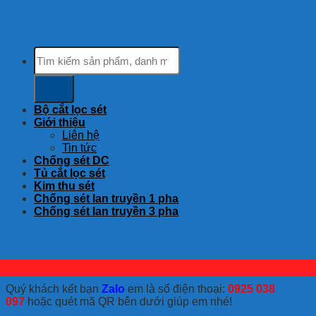
Tìm
kiếm:
Bộ cắt lọc sét
Giới thiệu
Liên hệ
Tin tức
Chống sét DC
Tủ cắt lọc sét
Kim thu sét
Chống sét lan truyền 1 pha
Chống sét lan truyền 3 pha
Quý khách kết bạn
Zalo
em là số điện thoại:
0925 038
097
hoặc quét mã QR bên dưới giúp em nhé!