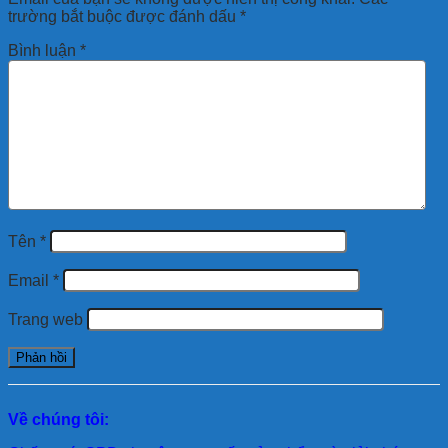
trường bắt buộc được đánh dấu
*
Bình luận
*
Tên
*
Email
*
Trang web
Về chúng tôi: