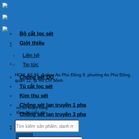
Skip
to
content
Bộ cắt lọc sét
Giới thiệu
Liên hệ
HOTLINE: 0925 038 097
Tin tức
HCM: Số 94, đường An Phú Đông 9, phường An Phú Đông,
Chống sét DC
quận 12, tp Hồ Chí Minh
Tủ cắt lọc sét
Kim thu sét
Chống sét lan truyền 1 pha
Hỗ trợ khách hàng
tổng đài miễn phí
Chống sét lan truyền 3 pha
Tìm
kiếm:
Tìm