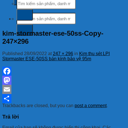
kiếm:
Tìm
kiếm:
kim-stormaster-ese-50ss-Copy-
247×296
Published
28/09/2022
at
247 × 296
in
Kim thu sét LPI
Stormaster ESE-50SS bán kính bảo vệ 95m
Facebook
Mastodon
Email
Trackbacks are closed, but you can
post a comment
.
Share
Trả lời
Email của bạn sẽ không được hiển thị công khai.
Các