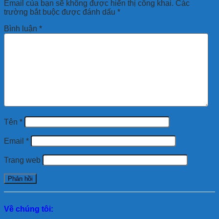
Email của bạn sẽ không được hiển thị công khai.
Các
trường bắt buộc được đánh dấu
*
Bình luận
*
Tên
*
Email
*
Trang web
Về chúng tôi: