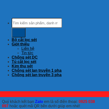
Tìm
kiếm:
Bộ cắt lọc sét
Giới thiệu
Liên hệ
Tin tức
Chống sét DC
Tủ cắt lọc sét
Kim thu sét
Chống sét lan truyền 1 pha
Chống sét lan truyền 3 pha
Quý khách kết bạn
Zalo
em là số điện thoại:
0925 038
097
hoặc quét mã QR bên dưới giúp em nhé!