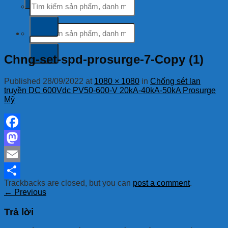
kiếm:
Tìm
kiếm:
Chng-set-spd-prosurge-7-Copy (1)
Published
28/09/2022
at
1080 × 1080
in
Chống sét lan
truyền DC 600Vdc PV50-600-V 20kA-40kA-50kA Prosurge
Mỹ
Facebook
Mastodon
Email
Trackbacks are closed, but you can
post a comment
.
Share
←
Previous
Trả lời