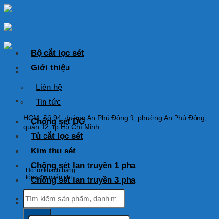
Skip
to
content
Bộ cắt lọc sét
Giới thiệu
Liên hệ
HOTLINE: 0925 038 097
Tin tức
HCM: Số 94, đường An Phú Đông 9, phường An Phú Đông,
Chống sét DC
quận 12, tp Hồ Chí Minh
Tủ cắt lọc sét
Kim thu sét
Chống sét lan truyền 1 pha
Hỗ trợ khách hàng
tổng đài miễn phí
Chống sét lan truyền 3 pha
Tìm
kiếm:
Tìm