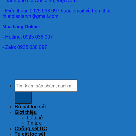
Thành phố Hồ Chí Minh, Việt Nam
- Điện thoại: 0925 038 097 hoặc email về hòm thư:
thietbisolarvn@gmail.com
Mua hàng Online:
- Hotline: 0925 038 097
- Zalo: 0925 038 097
Tìm
kiếm:
Bộ cắt lọc sét
Giới thiệu
Liên hệ
Tin tức
Chống sét DC
Tủ cắt lọc sét