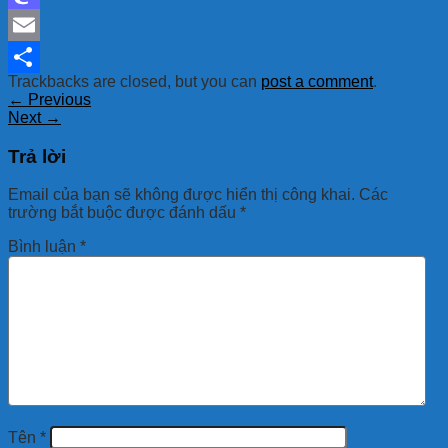
Mastodon
Email
Trackbacks are closed, but you can
post a comment
.
Share
←
Previous
Next
→
Trả lời
Email của bạn sẽ không được hiển thị công khai.
Các
trường bắt buộc được đánh dấu
*
Bình luận
*
Tên
*