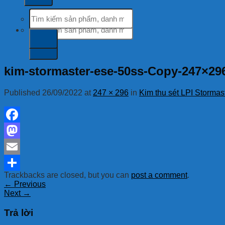
Tìm
kiếm:
Tìm
kiếm:
kim-stormaster-ese-50ss-Copy-247×29
Published
26/09/2022
at
247 × 296
in
Kim thu sét LPI Storma
Facebook
Mastodon
Email
Trackbacks are closed, but you can
post a comment
.
Share
←
Previous
Next
→
Trả lời