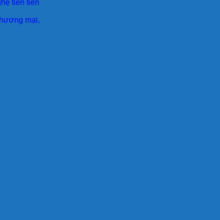
ệ tiên tiên
 thương mại,