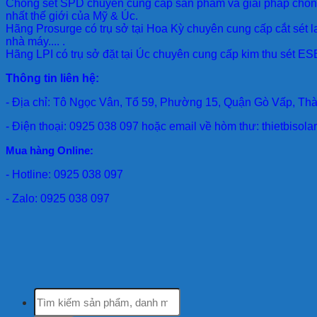
Chống sét SPD
chuyên cung cấp sản phẩm và giải pháp chống 
nhất thế giới của Mỹ & Úc.
Hãng Prosurge
có trụ sở tại Hoa Kỳ chuyên cung cấp cắt sét l
nhà máy.... .
Hãng LPI
có trụ sở đặt tại Úc chuyên cung cấp kim thu sét ESE
Thông tin liên hệ:
- Địa chỉ: Tô Ngọc Vân, Tổ 59, Phường 15, Quận Gò Vấp, Th
- Điện thoại: 0925 038 097 hoặc email về hòm thư: thietbiso
Mua hàng Online:
- Hotline: 0925 038 097
- Zalo: 0925 038 097
Tìm
kiếm: