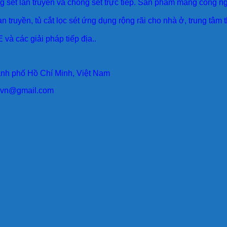
sét lan truyền và chống sét trực tiếp. Sản phẩm mang công ngh
an truyền, tủ cắt lọc sét ứng dụng rộng rãi cho nhà ở, trung tâm
 và các giải pháp tiếp địa..
ành phố Hồ Chí Minh, Việt Nam
larvn@gmail.com