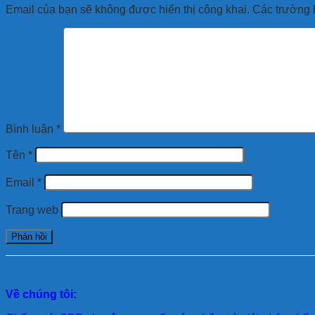
Email của bạn sẽ không được hiển thị công khai.
Các trường 
Bình luận
*
Tên
*
Email
*
Trang web
Về chúng tôi: