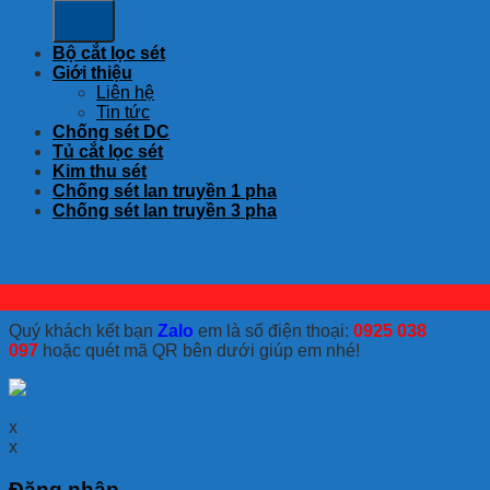
Bộ cắt lọc sét
Giới thiệu
Liên hệ
Tin tức
Chống sét DC
Tủ cắt lọc sét
Kim thu sét
Chống sét lan truyền 1 pha
Chống sét lan truyền 3 pha
Quý khách kết bạn
Zalo
em là số điện thoại:
0925 038
097
hoặc quét mã QR bên dưới giúp em nhé!
x
x
Đăng nhập