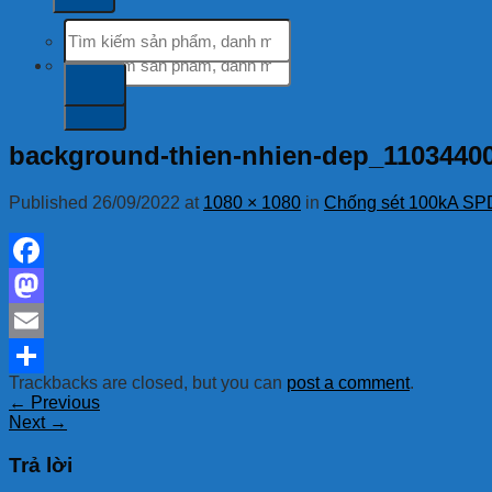
Tìm
kiếm:
Tìm
kiếm:
background-thien-nhien-dep_1103440
Published
26/09/2022
at
1080 × 1080
in
Chống sét 100kA SP
Facebook
Mastodon
Email
Trackbacks are closed, but you can
post a comment
.
Share
←
Previous
Next
→
Trả lời