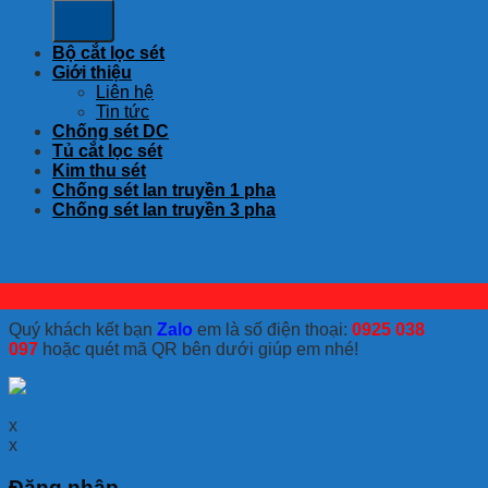
Bộ cắt lọc sét
Giới thiệu
Liên hệ
Tin tức
Chống sét DC
Tủ cắt lọc sét
Kim thu sét
Chống sét lan truyền 1 pha
Chống sét lan truyền 3 pha
Quý khách kết bạn
Zalo
em là số điện thoại:
0925 038
097
hoặc quét mã QR bên dưới giúp em nhé!
x
x
Đăng nhập