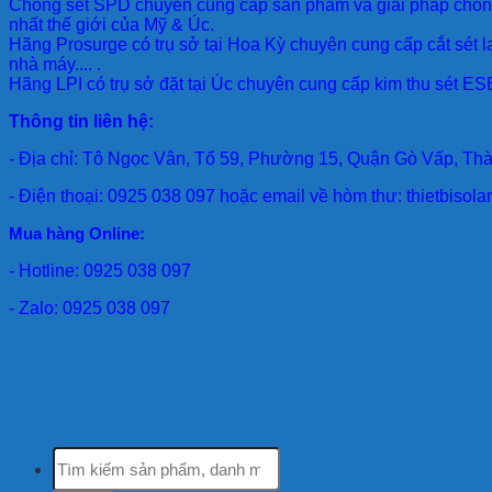
Chống sét SPD
chuyên cung cấp sản phẩm và giải pháp chống 
nhất thế giới của Mỹ & Úc.
Hãng Prosurge
có trụ sở tại Hoa Kỳ chuyên cung cấp cắt sét l
nhà máy.... .
Hãng LPI
có trụ sở đặt tại Úc chuyên cung cấp kim thu sét ESE
Thông tin liên hệ:
- Địa chỉ: Tô Ngọc Vân, Tổ 59, Phường 15, Quận Gò Vấp, Th
- Điện thoại: 0925 038 097 hoặc email về hòm thư: thietbiso
Mua hàng Online:
- Hotline: 0925 038 097
- Zalo: 0925 038 097
Tìm
kiếm: