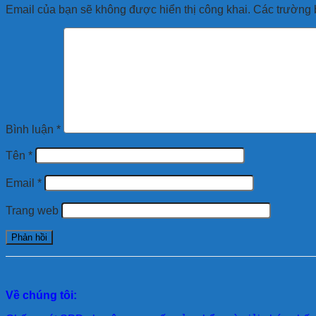
Email của bạn sẽ không được hiển thị công khai.
Các trường 
Bình luận
*
Tên
*
Email
*
Trang web
Về chúng tôi: