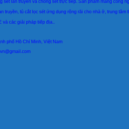
sét lan truyền và chống sét trực tiếp. Sản phẩm mang công ngh
an truyền, tủ cắt lọc sét ứng dụng rộng rãi cho nhà ở, trung tâm
 và các giải pháp tiếp địa..
ành phố Hồ Chí Minh, Việt Nam
larvn@gmail.com