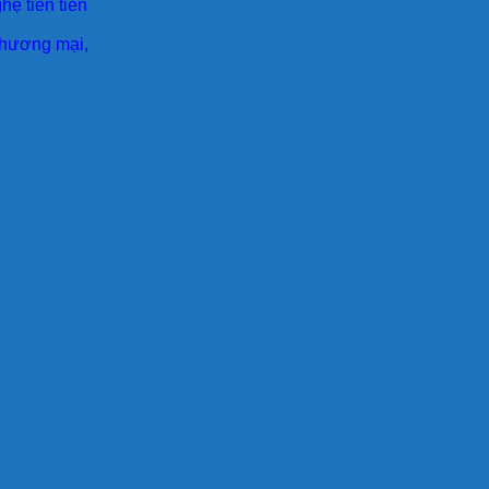
ệ tiên tiên
 thương mại,