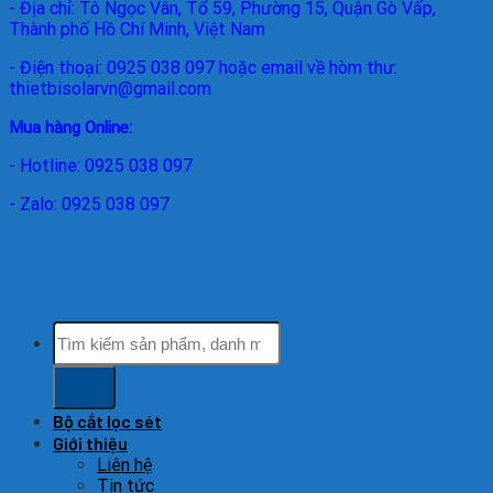
- Địa chỉ: Tô Ngọc Vân, Tổ 59, Phường 15, Quận Gò Vấp,
Thành phố Hồ Chí Minh, Việt Nam
- Điện thoại: 0925 038 097 hoặc email về hòm thư:
thietbisolarvn@gmail.com
Mua hàng Online:
- Hotline: 0925 038 097
- Zalo: 0925 038 097
Tìm
kiếm:
Bộ cắt lọc sét
Giới thiệu
Liên hệ
Tin tức