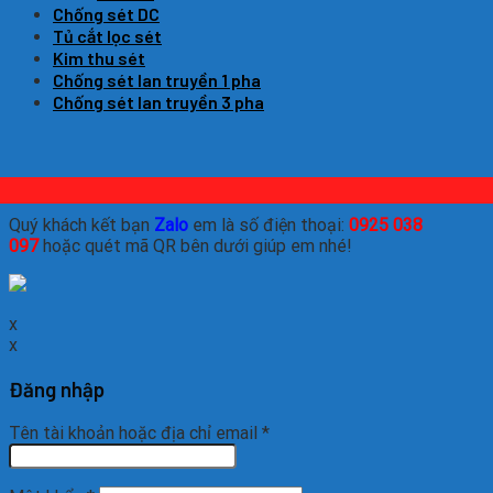
Chống sét DC
Tủ cắt lọc sét
Kim thu sét
Chống sét lan truyền 1 pha
Chống sét lan truyền 3 pha
Quý khách kết bạn
Zalo
em là số điện thoại:
0925 038
097
hoặc quét mã QR bên dưới giúp em nhé!
x
x
Đăng nhập
Tên tài khoản hoặc địa chỉ email
*