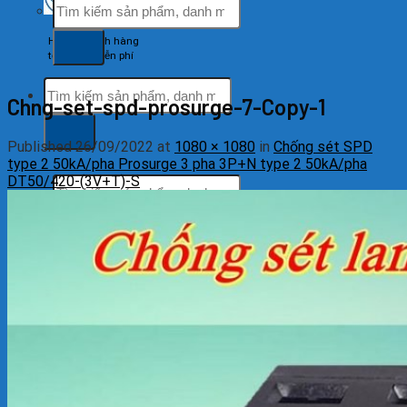
Tìm
kiếm:
Hỗ trợ khách hàng
tổng đài miễn phí
Tìm
Chng-set-spd-prosurge-7-Copy-1
kiếm:
Published
26/09/2022
at
1080 × 1080
in
Chống sét SPD
type 2 50kA/pha Prosurge 3 pha 3P+N type 2 50kA/pha
DT50/420-(3V+T)-S
Tìm
kiếm: