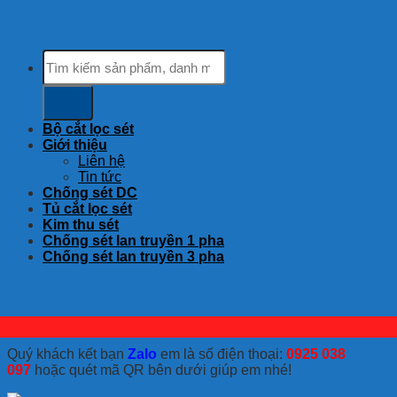
Tìm
kiếm:
Bộ cắt lọc sét
Giới thiệu
Liên hệ
Tin tức
Chống sét DC
Tủ cắt lọc sét
Kim thu sét
Chống sét lan truyền 1 pha
Chống sét lan truyền 3 pha
Quý khách kết bạn
Zalo
em là số điện thoại:
0925 038
097
hoặc quét mã QR bên dưới giúp em nhé!