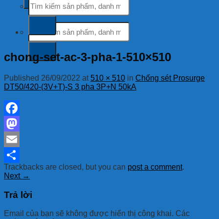
kiếm:
Tìm
kiếm:
chong-set-ac-3-pha-1-510×510
Published
26/09/2022
at
510 × 510
in
Chống sét Prosurge
DT50/420-(3V+T)-S 3 pha 3P+N 50kA
Facebook
Mastodon
Email
Trackbacks are closed, but you can
post a comment
.
Share
Next
→
Trả lời
Email của bạn sẽ không được hiển thị công khai.
Các