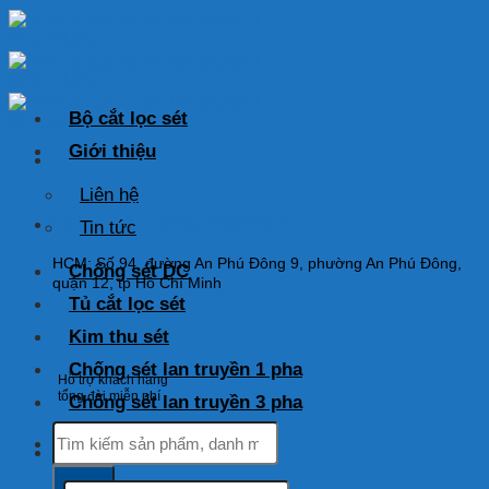
Skip
to
content
Bộ cắt lọc sét
Giới thiệu
Liên hệ
HOTLINE: 0925 038 097
Tin tức
HCM: Số 94, đường An Phú Đông 9, phường An Phú Đông,
Chống sét DC
quận 12, tp Hồ Chí Minh
Tủ cắt lọc sét
Kim thu sét
Chống sét lan truyền 1 pha
Hỗ trợ khách hàng
tổng đài miễn phí
Chống sét lan truyền 3 pha
Tìm
kiếm:
Tìm