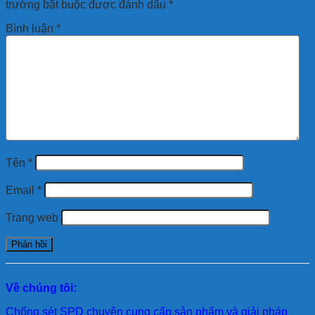
trường bắt buộc được đánh dấu
*
Bình luận
*
Tên
*
Email
*
Trang web
Về chúng tôi:
Chống sét SPD
chuyên cung cấp sản phẩm và giải pháp