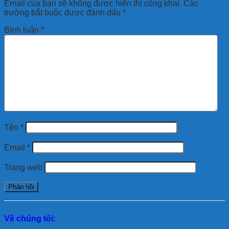
Email của bạn sẽ không được hiển thị công khai.
Các
trường bắt buộc được đánh dấu
*
Bình luận
*
Tên
*
Email
*
Trang web
Về chúng tôi: