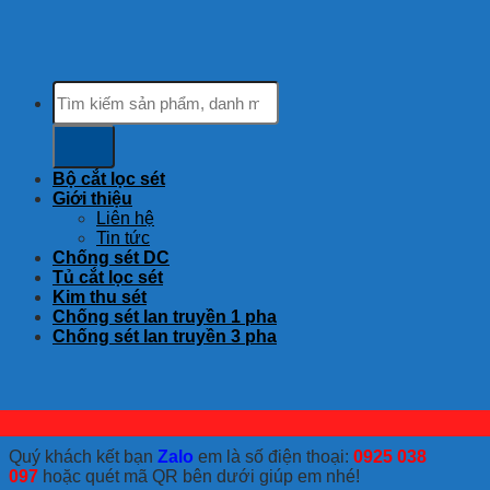
Tìm
kiếm:
Bộ cắt lọc sét
Giới thiệu
Liên hệ
Tin tức
Chống sét DC
Tủ cắt lọc sét
Kim thu sét
Chống sét lan truyền 1 pha
Chống sét lan truyền 3 pha
Quý khách kết bạn
Zalo
em là số điện thoại:
0925 038
097
hoặc quét mã QR bên dưới giúp em nhé!