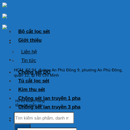
Skip
to
content
Bộ cắt lọc sét
Giới thiệu
Liên hệ
HOTLINE: 0925 038 097
Tin tức
HCM: Số 94, đường An Phú Đông 9, phường An Phú Đông,
Chống sét DC
quận 12, tp Hồ Chí Minh
Tủ cắt lọc sét
Kim thu sét
Chống sét lan truyền 1 pha
Hỗ trợ khách hàng
tổng đài miễn phí
Chống sét lan truyền 3 pha
Tìm
kiếm:
Tìm