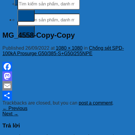
kiếm:
Tìm
kiếm:
MG_4558-Copy-Copy
Published
26/09/2022
at
1080 × 1080
in
Chống sét SPD-
100kA Prosurge G50/385-S+G50/255NPE
Facebook
Mastodon
Email
Trackbacks are closed, but you can
post a comment
.
Share
←
Previous
Next
→
Trả lời