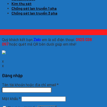
Kim thu sét
Chống sét lan truyền 1 pha
Chống sét lan truyền 3 pha
Quý khách kết bạn
Zalo
em là số điện thoại:
0925 038
097
hoặc quét mã QR bên dưới giúp em nhé!
x
x
Đăng nhập
Tên tài khoản hoặc địa chỉ email
*
Mật khẩu
*