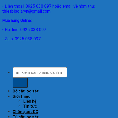
- Điện thoại: 0925 038 097 hoặc email về hòm thư:
thietbisolarvn@gmail.com
Mua hàng Online:
- Hotline: 0925 038 097
- Zalo: 0925 038 097
Tìm
kiếm:
Bộ cắt lọc sét
Giới thiệu
Liên hệ
Tin tức
Chống sét DC
Tủ cắt lọc sét