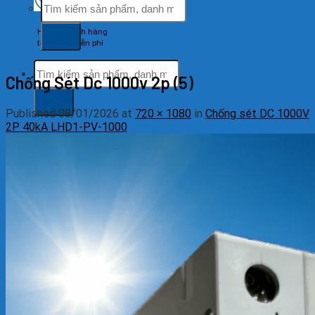
Tìm
kiếm:
Hỗ trợ khách hàng
tổng đài miễn phí
Tìm
Chống Sét Dc 1000v 2p (5)
kiếm:
Published
08/01/2026
at
720 × 1080
in
Chống sét DC 1000V
2P 40kA LHD1-PV-1000
Tìm
kiếm: