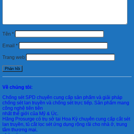
Tên
*
Email
*
Trang web
Về chúng tôi:
Chống sét SPD
chuyên cung cấp sản phẩm và giải pháp
chống sét lan truyền và chống sét trực tiếp. Sản phẩm mang
công nghệ tiên tiên
nhất thế giới của Mỹ & Úc.
Hãng Prosurge
có trụ sở tại Hoa Kỳ chuyên cung cấp cắt sét
lan truyền, tủ cắt lọc sét ứng dụng rộng rãi cho nhà ở, trung
tâm thương mại,