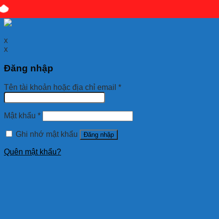
097
hoặc quét mã QR bên dưới giúp em nhé!
x
x
Đăng nhập
Tên tài khoản hoặc địa chỉ email
*
Mật khẩu
*
Ghi nhớ mật khẩu
Đăng nhập
Quên mật khẩu?