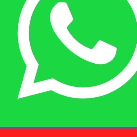
Quý khách kết bạn
Zalo
em là số điện thoại:
0925 038