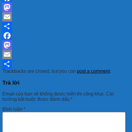
Facebook
Mastodon
Email
Share
Facebook
Mastodon
Email
Trackbacks are closed, but you can
post a comment
.
Share
Trả lời
Email của bạn sẽ không được hiển thị công khai.
Các
trường bắt buộc được đánh dấu
*
Bình luận
*