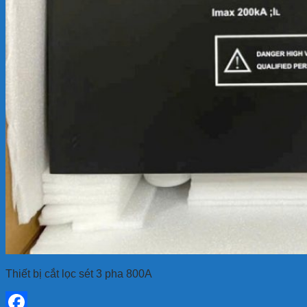
Thiết bị cắt lọc sét 3 pha 800A