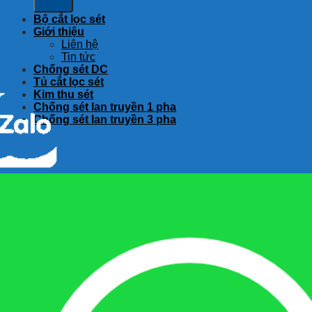
Bộ cắt lọc sét
Giới thiệu
Liên hệ
Tin tức
Chống sét DC
Tủ cắt lọc sét
Kim thu sét
Chống sét lan truyền 1 pha
Chống sét lan truyền 3 pha