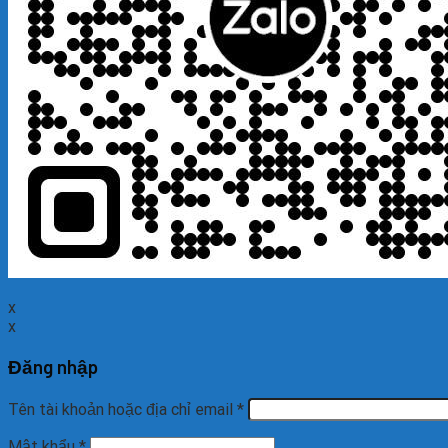
x
x
Đăng nhập
Tên tài khoản hoặc địa chỉ email
*
Mật khẩu
*