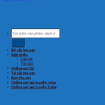
Tìm
kiếm:
Bộ cắt lọc sét
Giới thiệu
Liên hệ
Tin tức
Chống sét DC
Tủ cắt lọc sét
Kim thu sét
Chống sét lan truyền 1 pha
Chống sét lan truyền 3 pha