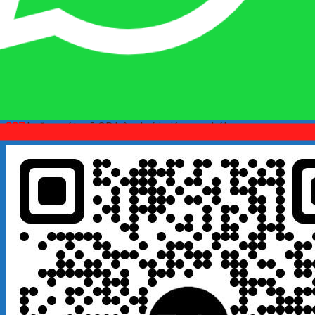
Quý khách kết bạn
Zalo
em là số điện thoại:
0925 038
097
hoặc quét mã QR bên dưới giúp em nhé!