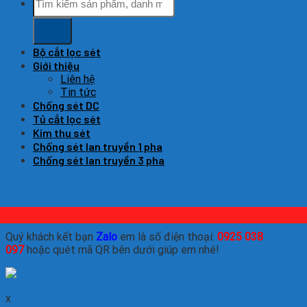
kiếm:
Bộ cắt lọc sét
Giới thiệu
Liên hệ
Tin tức
Chống sét DC
Tủ cắt lọc sét
Kim thu sét
Chống sét lan truyền 1 pha
Chống sét lan truyền 3 pha
Quý khách kết bạn
Zalo
em là số điện thoại:
0925 038
097
hoặc quét mã QR bên dưới giúp em nhé!
x