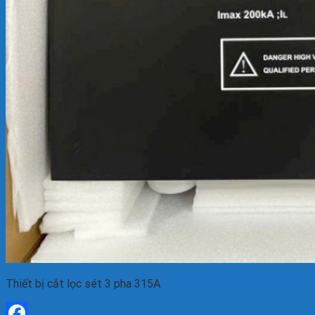
Thiết bị cắt lọc sét 3 pha 315A