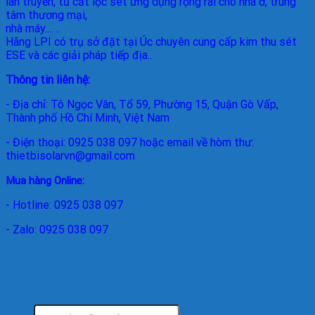
lan truyền, tủ cắt lọc sét ứng dụng rộng rãi cho nhà ở, trung
tâm thương mại,
nhà máy.... .
Hãng LPI
có trụ sở đặt tại Úc chuyên cung cấp kim thu sét
ESE và các giải pháp tiếp địa..
Thông tin liên hệ:
- Địa chỉ: Tô Ngọc Vân, Tổ 59, Phường 15, Quận Gò Vấp,
Thành phố Hồ Chí Minh, Việt Nam
- Điện thoại: 0925 038 097 hoặc email về hòm thư:
thietbisolarvn@gmail.com
Mua hàng Online:
- Hotline: 0925 038 097
- Zalo: 0925 038 097
Tìm