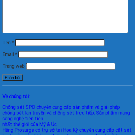
Tên
*
Email
*
Trang web
Về chúng tôi:
Chống sét SPD
chuyên cung cấp sản phẩm và giải pháp
chống sét lan truyền và chống sét trực tiếp. Sản phẩm mang
công nghệ tiên tiên
nhất thế giới của Mỹ & Úc.
Hãng Prosurge
có trụ sở tại Hoa Kỳ chuyên cung cấp cắt sét