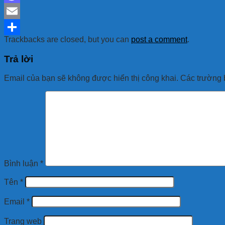
Mastodon
Email
Trackbacks are closed, but you can
post a comment
.
Share
Trả lời
Email của bạn sẽ không được hiển thị công khai.
Các trường 
Bình luận
*
Tên
*
Email
*
Trang web