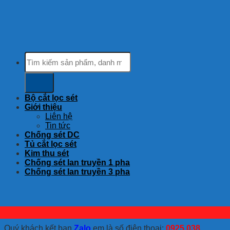
Tìm
kiếm:
Bộ cắt lọc sét
Giới thiệu
Liên hệ
Tin tức
Chống sét DC
Tủ cắt lọc sét
Kim thu sét
Chống sét lan truyền 1 pha
Chống sét lan truyền 3 pha
Quý khách kết bạn
Zalo
em là số điện thoại:
0925 038