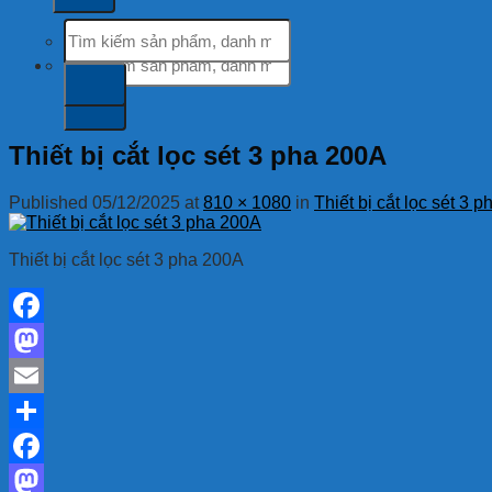
Tìm
kiếm:
Tìm
kiếm:
Thiết bị cắt lọc sét 3 pha 200A
Published
05/12/2025
at
810 × 1080
in
Thiết bị cắt lọc sét 3
Thiết bị cắt lọc sét 3 pha 200A
Facebook
Mastodon
Email
Share
Facebook