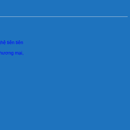
ệ tiên tiên
 thương mại,