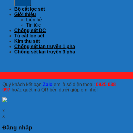
Bộ cắt lọc sét
Giới thiệu
Liên hệ
Tin tức
Chống sét DC
Tủ cắt lọc sét
Kim thu sét
Chống sét lan truyền 1 pha
Chống sét lan truyền 3 pha
Quý khách kết bạn
Zalo
em là số điện thoại:
0925 038
097
hoặc quét mã QR bên dưới giúp em nhé!
x
x
Đăng nhập