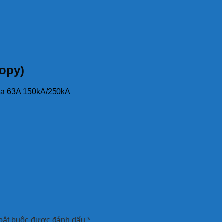
copy)
 pha 63A 150kA/250kA
bắt buộc được đánh dấu
*