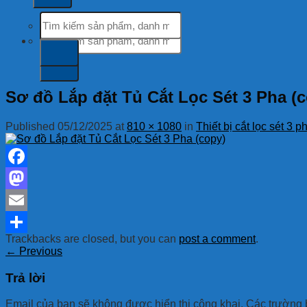
Tìm
kiếm:
Tìm
kiếm:
Sơ đồ Lắp đặt Tủ Cắt Lọc Sét 3 Pha (
Published
05/12/2025
at
810 × 1080
in
Thiết bị cắt lọc sét 3
Facebook
Mastodon
Email
Trackbacks are closed, but you can
post a comment
.
Share
←
Previous
Trả lời
Email của bạn sẽ không được hiển thị công khai.
Các trường 