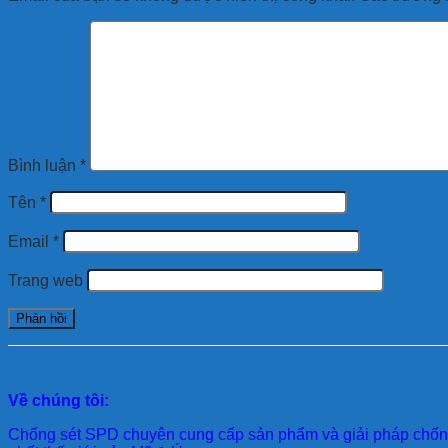
Bình luận
*
Tên
*
Email
*
Trang web
Về chúng tôi:
Chống sét SPD
chuyên cung cấp sản phẩm và giải pháp chống 