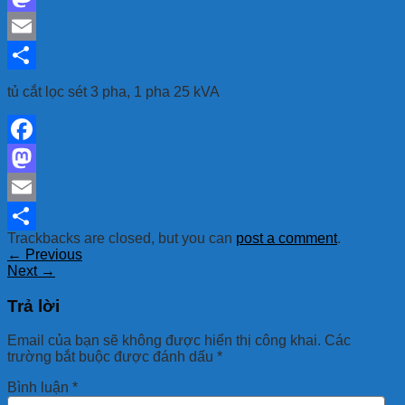
Mastodon
Email
Share
tủ cắt lọc sét 3 pha, 1 pha 25 kVA
Facebook
Mastodon
Email
Trackbacks are closed, but you can
post a comment
.
Share
←
Previous
Next
→
Trả lời
Email của bạn sẽ không được hiển thị công khai.
Các
trường bắt buộc được đánh dấu
*
Bình luận
*