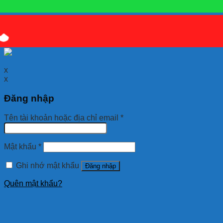
Quý khách kết bạn
Zalo
em là số điện thoại:
0925 038
097
hoặc quét mã QR bên dưới giúp em nhé!
x
x
Đăng nhập
Tên tài khoản hoặc địa chỉ email
*
Mật khẩu
*
Ghi nhớ mật khẩu
Đăng nhập
Quên mật khẩu?