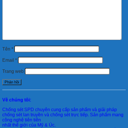
Tên
*
Email
*
Trang web
Về chúng tôi:
Chống sét SPD
chuyên cung cấp sản phẩm và giải pháp
chống sét lan truyền và chống sét trực tiếp. Sản phẩm mang
công nghệ tiên tiên
nhất thế giới của Mỹ & Úc.