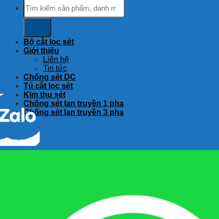
Tìm
kiếm:
Bộ cắt lọc sét
Giới thiệu
Liên hệ
Tin tức
Chống sét DC
Tủ cắt lọc sét
Kim thu sét
Chống sét lan truyền 1 pha
Chống sét lan truyền 3 pha