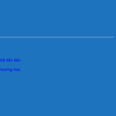
ệ tiên tiên
 thương mại,