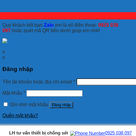
Quý khách kết bạn
Zalo
em là số điện thoại:
0925 038
097
hoặc quét mã QR bên dưới giúp em nhé!
x
x
Đăng nhập
Tên tài khoản hoặc địa chỉ email
*
Mật khẩu
*
Ghi nhớ mật khẩu
Đăng nhập
Quên mật khẩu?
LH tư vấn thiết bị chống sét
0925 038 097