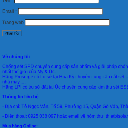
Tên
*
Email
*
Trang web
Về chúng tôi:
Chống sét SPD
chuyên cung cấp sản phẩm và giải pháp chống 
nhất thế giới của Mỹ & Úc.
Hãng Prosurge
có trụ sở tại Hoa Kỳ chuyên cung cấp cắt sét l
nhà máy.... .
Hãng LPI
có trụ sở đặt tại Úc chuyên cung cấp kim thu sét ESE
Thông tin liên hệ:
- Địa chỉ: Tô Ngọc Vân, Tổ 59, Phường 15, Quận Gò Vấp, Th
- Điện thoại: 0925 038 097 hoặc email về hòm thư: thietbiso
Mua hàng Online: