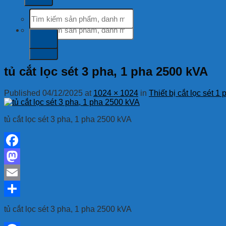
Tìm
kiếm:
Tìm
kiếm:
tủ cắt lọc sét 3 pha, 1 pha 2500 kVA
Published
04/12/2025
at
1024 × 1024
in
Thiết bị cắt lọc sét 
tủ cắt lọc sét 3 pha, 1 pha 2500 kVA
Facebook
Mastodon
Email
Share
tủ cắt lọc sét 3 pha, 1 pha 2500 kVA