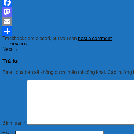
Facebook
Mastodon
Email
Trackbacks are closed, but you can
post a comment
.
Share
←
Previous
Next
→
Trả lời
Email của bạn sẽ không được hiển thị công khai.
Các trường 
Bình luận
*