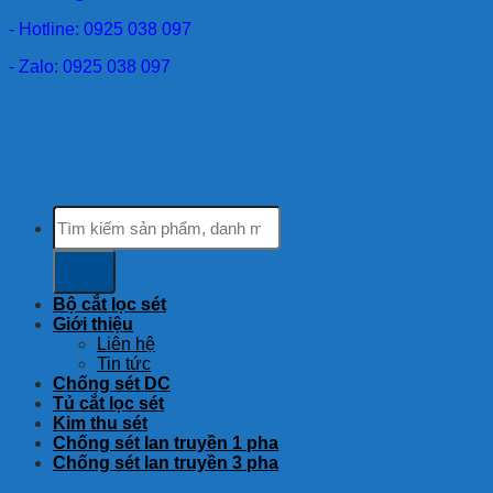
- Hotline: 0925 038 097
- Zalo: 0925 038 097
Tìm
kiếm:
Bộ cắt lọc sét
Giới thiệu
Liên hệ
Tin tức
Chống sét DC
Tủ cắt lọc sét
Kim thu sét
Chống sét lan truyền 1 pha
Chống sét lan truyền 3 pha