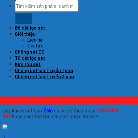
Tìm
kiếm:
Bộ cắt lọc sét
Giới thiệu
Liên hệ
Tin tức
Chống sét DC
Tủ cắt lọc sét
Kim thu sét
Chống sét lan truyền 1 pha
Chống sét lan truyền 3 pha
Quý khách kết bạn
Zalo
em là số điện thoại:
0925 038
097
hoặc quét mã QR bên dưới giúp em nhé!