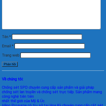
Tên
*
Email
*
Trang web
Về chúng tôi:
Chống sét SPD
chuyên cung cấp sản phẩm và giải pháp
chống sét lan truyền và chống sét trực tiếp. Sản phẩm mang
công nghệ tiên tiên
nhất thế giới của Mỹ & Úc.
Hãng Prosurge
có trụ sở tại Hoa Kỳ chuyên cung cấp cắt sét