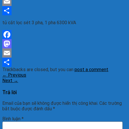
Mastodon
Email
Share
tủ cắt lọc sét 3 pha, 1 pha 6300 kVA
Facebook
Mastodon
Email
Trackbacks are closed, but you can
post a comment
.
Share
←
Previous
Next
→
Trả lời
Email của bạn sẽ không được hiển thị công khai.
Các trường
bắt buộc được đánh dấu
*
Bình luận
*