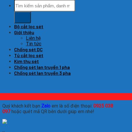
Tìm
kiếm:
Bộ cắt lọc sét
Giới thiệu
Liên hệ
Tin tức
Chống sét DC
Tủ cắt lọc sét
Kim thu sét
Chống sét lan truyền 1 pha
Chống sét lan truyền 3 pha
Quý khách kết bạn
Zalo
em là số điện thoại:
0925 038
097
hoặc quét mã QR bên dưới giúp em nhé!