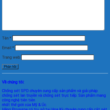
Tên
*
Email
*
Trang web
Về chúng tôi:
Chống sét SPD
chuyên cung cấp sản phẩm và giải pháp
chống sét lan truyền và chống sét trực tiếp. Sản phẩm mang
công nghệ tiên tiên
nhất thế giới của Mỹ & Úc.
Hãng Prosurge
có trụ sở tại Hoa Kỳ chuyên cung cấp cắt sét