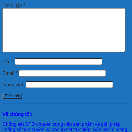
Bình luận
*
Tên
*
Email
*
Trang web
Về chúng tôi:
Chống sét SPD
chuyên cung cấp sản phẩm và giải pháp
chống sét lan truyền và chống sét trực tiếp. Sản phẩm mang