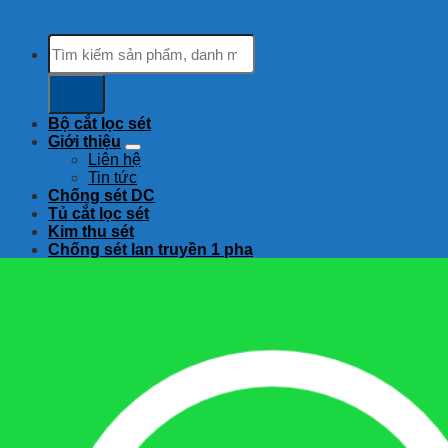
Tìm
kiếm:
Bộ cắt lọc sét
Giới thiệu
Liên hệ
Tin tức
Chống sét DC
Tủ cắt lọc sét
Kim thu sét
Chống sét lan truyền 1 pha
Chống sét lan truyền 3 pha