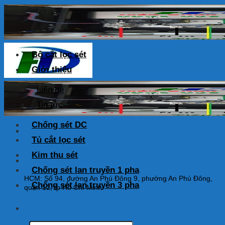
Skip
to
content
Bộ cắt lọc sét
Giới thiệu
Liên hệ
Tin tức
Chống sét DC
Tủ cắt lọc sét
Kim thu sét
HOTLINE: 0925 038 097
Chống sét lan truyền 1 pha
HCM: Số 94, đường An Phú Đông 9, phường An Phú Đông,
Chống sét lan truyền 3 pha
quận 12, tp Hồ Chí Minh
Tìm