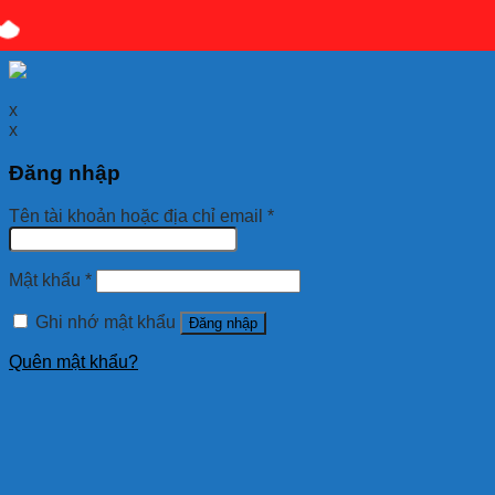
Quý khách kết bạn
Zalo
em là số điện thoại:
0925 038
097
hoặc quét mã QR bên dưới giúp em nhé!
x
x
Đăng nhập
Tên tài khoản hoặc địa chỉ email
*
Mật khẩu
*
Ghi nhớ mật khẩu
Đăng nhập
Quên mật khẩu?