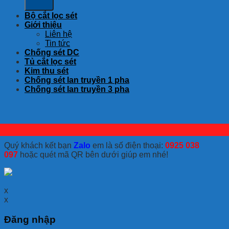
Bộ cắt lọc sét
Giới thiệu
Liên hệ
Tin tức
Chống sét DC
Tủ cắt lọc sét
Kim thu sét
Chống sét lan truyền 1 pha
Chống sét lan truyền 3 pha
Quý khách kết bạn
Zalo
em là số điện thoại:
0925 038
097
hoặc quét mã QR bên dưới giúp em nhé!
x
x
Đăng nhập