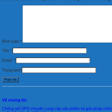
Bình luận
*
Tên
*
Email
*
Trang web
Về chúng tôi:
Chống sét SPD
chuyên cung cấp sản phẩm và giải pháp chống 