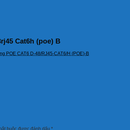
j45 Cat6h (poe) B
ạng POE CAT6 D-48/RJ45-CAT6/H (POE)-B
bắt buộc được đánh dấu
*