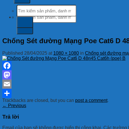
Tìm
kiếm:
Tìm
kiếm:
Chống Sét đường Mạng Poe Cat6 D 48r
Published
28/04/2025
at
1080 × 1080
in
Chống sét đường m
Facebook
Mastodon
Email
Trackbacks are closed, but you can
post a comment
.
Share
←
Previous
Trả lời
Email của bạn sẽ không được hiển thị công khai.
Các trường 