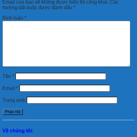
Email của bạn sẽ không được hiển thị công khai.
Các
trường bắt buộc được đánh dấu
*
Bình luận
*
Tên
*
Email
*
Trang web
Về chúng tôi: