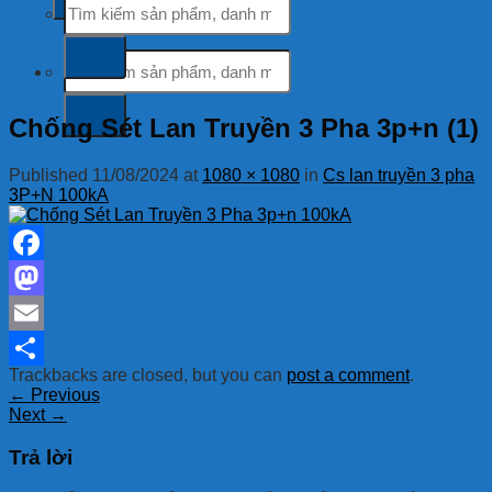
kiếm:
Tìm
kiếm:
Chống Sét Lan Truyền 3 Pha 3p+n (1)
Published
11/08/2024
at
1080 × 1080
in
Cs lan truyền 3 pha
3P+N 100kA
Facebook
Mastodon
Email
Trackbacks are closed, but you can
post a comment
.
Share
←
Previous
Next
→
Trả lời