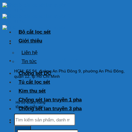
Skip
to
content
Bộ cắt lọc sét
Giới thiệu
Liên hệ
HOTLINE: 0925 038 097
Tin tức
HCM: Số 94, đường An Phú Đông 9, phường An Phú Đông,
Chống sét DC
quận 12, tp Hồ Chí Minh
Tủ cắt lọc sét
Kim thu sét
Chống sét lan truyền 1 pha
Hỗ trợ khách hàng
tổng đài miễn phí
Chống sét lan truyền 3 pha
Tìm
kiếm:
Tìm