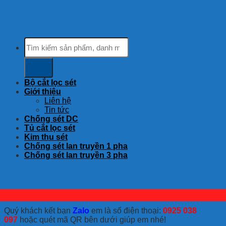
Tìm
kiếm:
Bộ cắt lọc sét
Giới thiệu
Liên hệ
Tin tức
Chống sét DC
Tủ cắt lọc sét
Kim thu sét
Chống sét lan truyền 1 pha
Chống sét lan truyền 3 pha
Quý khách kết bạn
Zalo
em là số điện thoại:
0925 038
097
hoặc quét mã QR bên dưới giúp em nhé!