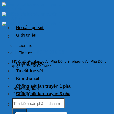
Skip
to
content
Bộ cắt lọc sét
Giới thiệu
Liên hệ
HOTLINE: 0925 038 097
Tin tức
HCM: Số 94, đường An Phú Đông 9, phường An Phú Đông,
Chống sét DC
quận 12, tp Hồ Chí Minh
Tủ cắt lọc sét
Kim thu sét
Chống sét lan truyền 1 pha
Hỗ trợ khách hàng
tổng đài miễn phí
Chống sét lan truyền 3 pha
Tìm
kiếm:
Tìm