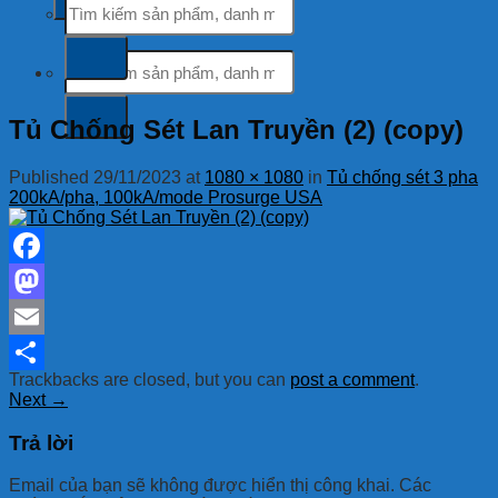
kiếm:
Tìm
kiếm:
Tủ Chống Sét Lan Truyền (2) (copy)
Published
29/11/2023
at
1080 × 1080
in
Tủ chống sét 3 pha
200kA/pha, 100kA/mode Prosurge USA
Facebook
Mastodon
Email
Trackbacks are closed, but you can
post a comment
.
Share
Next
→
Trả lời
Email của bạn sẽ không được hiển thị công khai.
Các