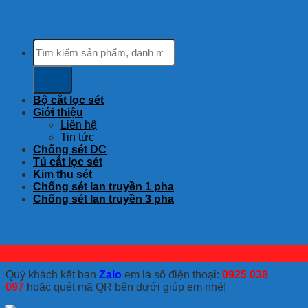
Tìm
kiếm:
Bộ cắt lọc sét
Giới thiệu
Liên hệ
Tin tức
Chống sét DC
Tủ cắt lọc sét
Kim thu sét
Chống sét lan truyền 1 pha
Chống sét lan truyền 3 pha
Quý khách kết bạn
Zalo
em là số điện thoại:
0925 038
097
hoặc quét mã QR bên dưới giúp em nhé!