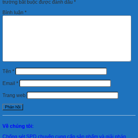
trường bắt buộc được đánh dấu
*
Bình luận
*
Tên
*
Email
*
Trang web
Về chúng tôi:
Chống sét SPD
chuyên cung cấp sản phẩm và giải pháp