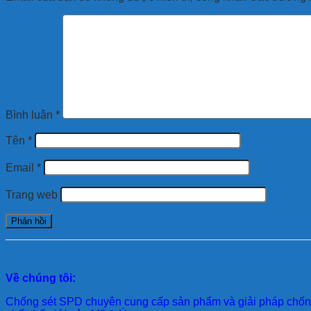
Bình luận
*
Tên
*
Email
*
Trang web
Về chúng tôi:
Chống sét SPD
chuyên cung cấp sản phẩm và giải pháp chống 