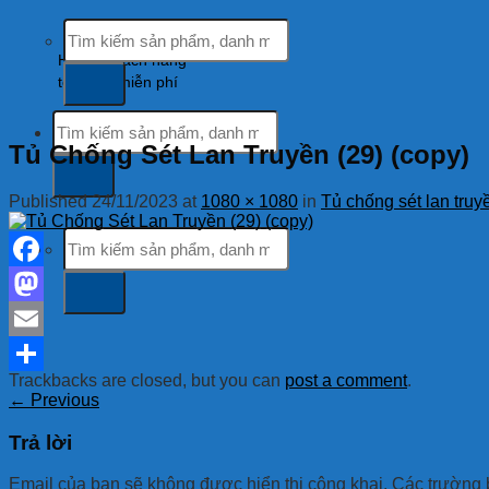
Tìm
kiếm:
Hỗ trợ khách hàng
tổng đài miễn phí
Tìm
kiếm:
Tủ Chống Sét Lan Truyền (29) (copy)
Published
24/11/2023
at
1080 × 1080
in
Tủ chống sét lan tr
Tìm
kiếm:
Facebook
Mastodon
Email
Trackbacks are closed, but you can
post a comment
.
Share
←
Previous
Trả lời
Email của bạn sẽ không được hiển thị công khai.
Các trường 