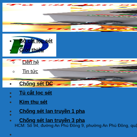
Skip
to
content
Bộ cắt lọc sét
Giới thiệu
Liên hệ
Tin tức
Chống sét DC
Tủ cắt lọc sét
Kim thu sét
Chống sét lan truyền 1 pha
HOTLINE: 0925 038 097
Chống sét lan truyền 3 pha
HCM: Số 94, đường An Phú Đông 9, phường An Phú Đông, quậ