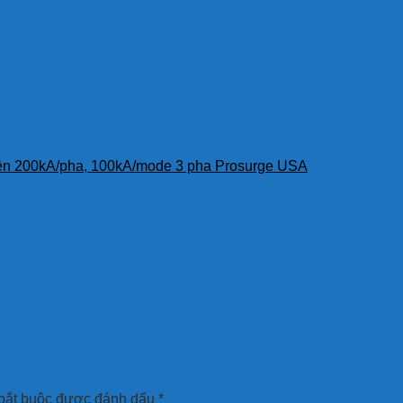
uyền 200kA/pha, 100kA/mode 3 pha Prosurge USA
bắt buộc được đánh dấu
*