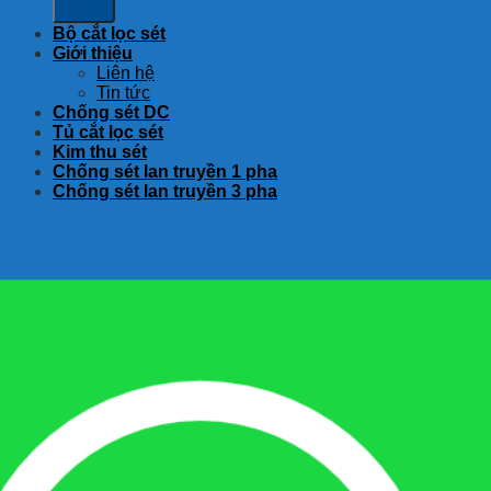
Bộ cắt lọc sét
Giới thiệu
Liên hệ
Tin tức
Chống sét DC
Tủ cắt lọc sét
Kim thu sét
Chống sét lan truyền 1 pha
Chống sét lan truyền 3 pha