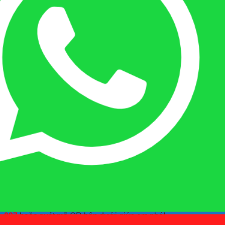
Quý khách kết bạn
Zalo
em là số điện thoại:
0925 038
097
hoặc quét mã QR bên dưới giúp em nhé!