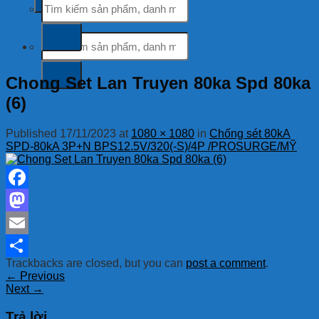
kiếm:
Tìm
kiếm:
Chong Set Lan Truyen 80ka Spd 80ka
(6)
Published
17/11/2023
at
1080 × 1080
in
Chống sét 80kA
SPD-80kA 3P+N BPS12.5V/320(-S)/4P /PROSURGE/MỸ
Facebook
Mastodon
Email
Trackbacks are closed, but you can
post a comment
.
Share
←
Previous
Next
→
Trả lời