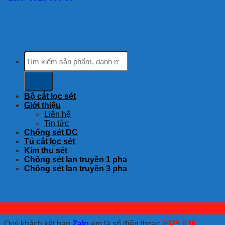
Tìm
kiếm:
Bộ cắt lọc sét
Giới thiệu
Liên hệ
Tin tức
Chống sét DC
Tủ cắt lọc sét
Kim thu sét
Chống sét lan truyền 1 pha
Chống sét lan truyền 3 pha
Quý khách kết bạn
Zalo
em là số điện thoại:
0925 038