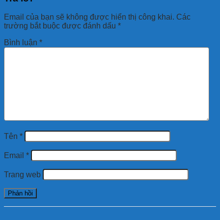
Email của bạn sẽ không được hiển thị công khai.
Các
trường bắt buộc được đánh dấu
*
Bình luận
*
Tên
*
Email
*
Trang web