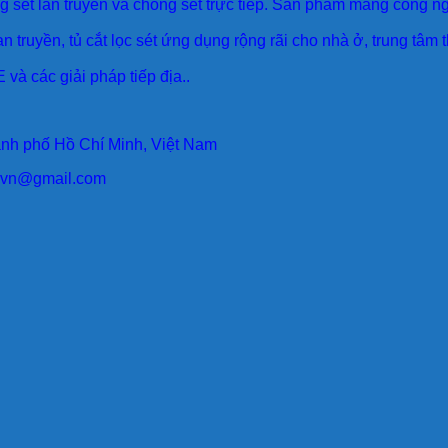
sét lan truyền và chống sét trực tiếp. Sản phẩm mang công ngh
an truyền, tủ cắt lọc sét ứng dụng rộng rãi cho nhà ở, trung tâm
 và các giải pháp tiếp địa..
ành phố Hồ Chí Minh, Việt Nam
larvn@gmail.com