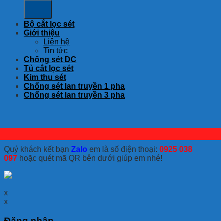
Bộ cắt lọc sét
Giới thiệu
Liên hệ
Tin tức
Chống sét DC
Tủ cắt lọc sét
Kim thu sét
Chống sét lan truyền 1 pha
Chống sét lan truyền 3 pha
Quý khách kết bạn
Zalo
em là số điện thoại:
0925 038
097
hoặc quét mã QR bên dưới giúp em nhé!
x
x
Đăng nhập