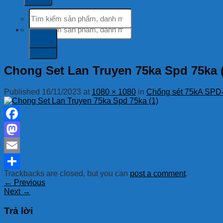
Tìm
kiếm:
Tìm
kiếm:
Chong Set Lan Truyen 75ka Spd 75ka (
Published
16/11/2023
at
1080 × 1080
in
Chống sét 75kA SP
Facebook
Mastodon
Email
Trackbacks are closed, but you can
post a comment
.
Share
←
Previous
Next
→
Trả lời