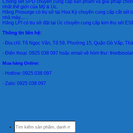
Chống sét SPD
chuyên cung cấp sản phẩm và giải pháp chống 
nhất thế giới của Mỹ & Úc.
Hãng Prosurge
có trụ sở tại Hoa Kỳ chuyên cung cấp cắt sét l
nhà máy.... .
Hãng LPI
có trụ sở đặt tại Úc chuyên cung cấp kim thu sét ESE
Thông tin liên hệ:
- Địa chỉ: Tô Ngọc Vân, Tổ 59, Phường 15, Quận Gò Vấp, Th
- Điện thoại: 0925 038 097 hoặc email về hòm thư: thietbiso
Mua hàng Online:
- Hotline: 0925 038 097
- Zalo: 0925 038 097
Tìm
kiếm: