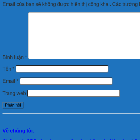
Email của bạn sẽ không được hiển thị công khai.
Các trường 
Bình luận
*
Tên
*
Email
*
Trang web
Về chúng tôi: