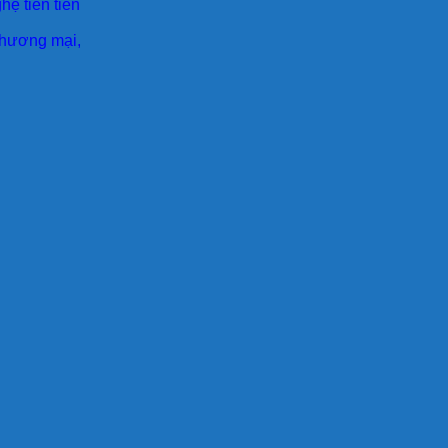
ệ tiên tiên
 thương mại,