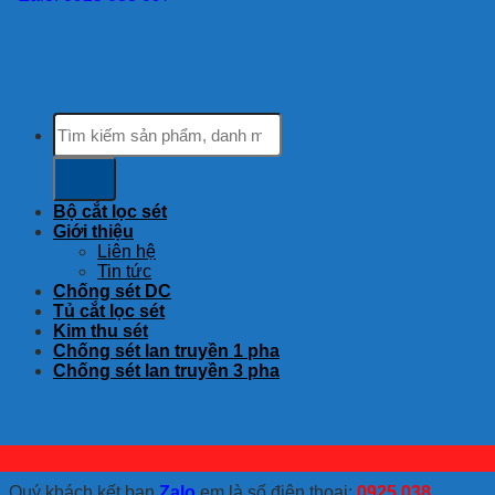
Tìm
kiếm:
Bộ cắt lọc sét
Giới thiệu
Liên hệ
Tin tức
Chống sét DC
Tủ cắt lọc sét
Kim thu sét
Chống sét lan truyền 1 pha
Chống sét lan truyền 3 pha
Quý khách kết bạn
Zalo
em là số điện thoại:
0925 038