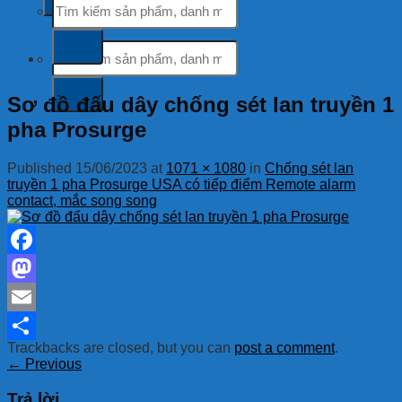
kiếm:
Tìm
kiếm:
Sơ đồ đấu dây chống sét lan truyền 1
pha Prosurge
Published
15/06/2023
at
1071 × 1080
in
Chống sét lan
truyền 1 pha Prosurge USA có tiếp điểm Remote alarm
contact, mắc song song
Facebook
Mastodon
Email
Trackbacks are closed, but you can
post a comment
.
Share
←
Previous
Trả lời