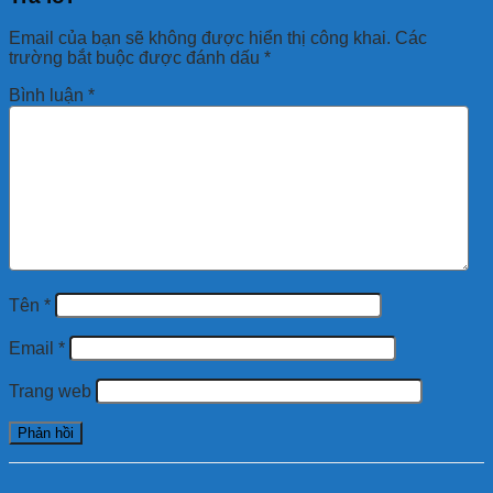
Email của bạn sẽ không được hiển thị công khai.
Các
trường bắt buộc được đánh dấu
*
Bình luận
*
Tên
*
Email
*
Trang web