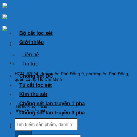
Skip
to
content
Bộ cắt lọc sét
Giới thiệu
Liên hệ
HOTLINE: 0925 038 097
Tin tức
HCM: Số 94, đường An Phú Đông 9, phường An Phú Đông,
Chống sét DC
quận 12, tp Hồ Chí Minh
Tủ cắt lọc sét
Kim thu sét
Chống sét lan truyền 1 pha
Hỗ trợ khách hàng
tổng đài miễn phí
Chống sét lan truyền 3 pha
Tìm
kiếm:
Tìm