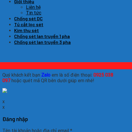
Giới thiệu
Liên hệ
Tin tức
Chống sét DC
Tủ cắt lọc sét
Kim thu sét
Chống sét lan truyền 1 pha
Chống sét lan truyền 3 pha
Quý khách kết bạn
Zalo
em là số điện thoại:
0925 038
097
hoặc quét mã QR bên dưới giúp em nhé!
x
x
Đăng nhập
Tên tài khoản hoặc địa chỉ email
*