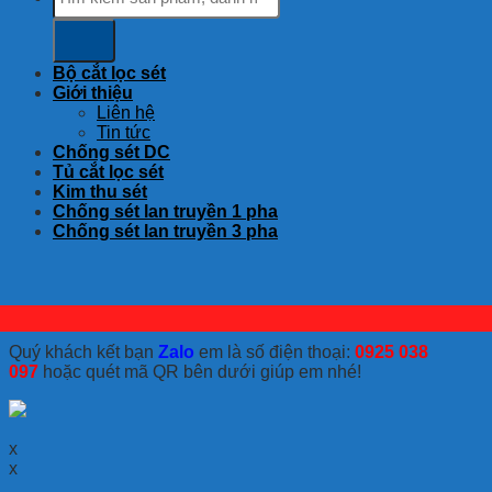
kiếm:
Bộ cắt lọc sét
Giới thiệu
Liên hệ
Tin tức
Chống sét DC
Tủ cắt lọc sét
Kim thu sét
Chống sét lan truyền 1 pha
Chống sét lan truyền 3 pha
Quý khách kết bạn
Zalo
em là số điện thoại:
0925 038
097
hoặc quét mã QR bên dưới giúp em nhé!
x
x