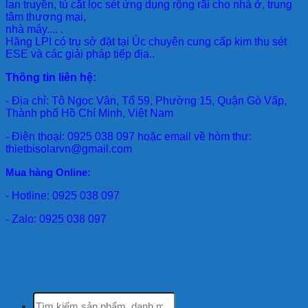
lan truyền, tủ cắt lọc sét ứng dụng rộng rãi cho nhà ở, trung
tâm thương mại,
nhà máy.... .
Hãng LPI
có trụ sở đặt tại Úc chuyên cung cấp kim thu sét
ESE và các giải pháp tiếp địa..
Thông tin liên hệ:
- Địa chỉ: Tô Ngọc Vân, Tổ 59, Phường 15, Quận Gò Vấp,
Thành phố Hồ Chí Minh, Việt Nam
- Điện thoại: 0925 038 097 hoặc email về hòm thư:
thietbisolarvn@gmail.com
Mua hàng Online:
- Hotline: 0925 038 097
- Zalo: 0925 038 097
Tìm