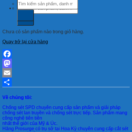
Tìm
kiếm:
kiếm:
Chưa có sản phẩm nào trong giỏ hàng.
Quay trở lại cửa hàng
Facebook
Mastodon
Email
Share
Về chúng tôi:
Chống sét SPD
chuyên cung cấp sản phẩm và giải pháp
chống sét lan truyền và chống sét trực tiếp. Sản phẩm mang
công nghệ tiên tiên
nhất thế giới của Mỹ & Úc.
Hãng Prosurge
có trụ sở tại Hoa Kỳ chuyên cung cấp cắt sét