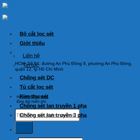
Skip
to
content
Bộ cắt lọc sét
Giới thiệu
HOTLINE: 0925 038 097
Liên hệ
HCM: Số 94, đường An Phú Đông 9, phường An Phú Đông,
Tin tức
quận 12, tp Hồ Chí Minh
Chống sét DC
Tủ cắt lọc sét
Kim thu sét
Hỗ trợ khách hàng
tổng đài miễn phí
Chống sét lan truyền 1 pha
Tìm
Chống sét lan truyền 3 pha
kiếm:
Tìm