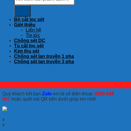
kiếm:
Bộ cắt lọc sét
Giới thiệu
Liên hệ
Tin tức
Chống sét DC
Tủ cắt lọc sét
Kim thu sét
Chống sét lan truyền 1 pha
Chống sét lan truyền 3 pha
Quý khách kết bạn
Zalo
em là số điện thoại:
0925 038
097
hoặc quét mã QR bên dưới giúp em nhé!
x
x