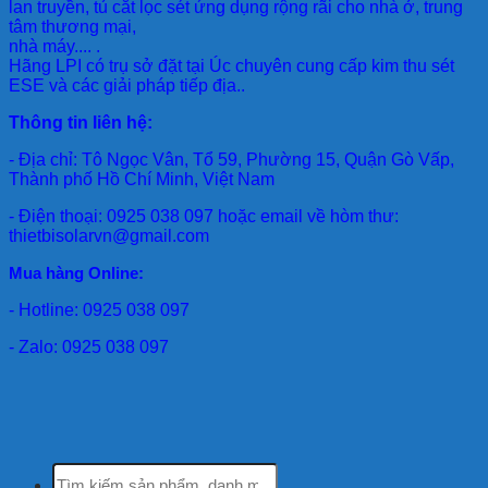
lan truyền, tủ cắt lọc sét ứng dụng rộng rãi cho nhà ở, trung
tâm thương mại,
nhà máy.... .
Hãng LPI
có trụ sở đặt tại Úc chuyên cung cấp kim thu sét
ESE và các giải pháp tiếp địa..
Thông tin liên hệ:
- Địa chỉ: Tô Ngọc Vân, Tổ 59, Phường 15, Quận Gò Vấp,
Thành phố Hồ Chí Minh, Việt Nam
- Điện thoại: 0925 038 097 hoặc email về hòm thư:
thietbisolarvn@gmail.com
Mua hàng Online:
- Hotline: 0925 038 097
- Zalo: 0925 038 097
Tìm