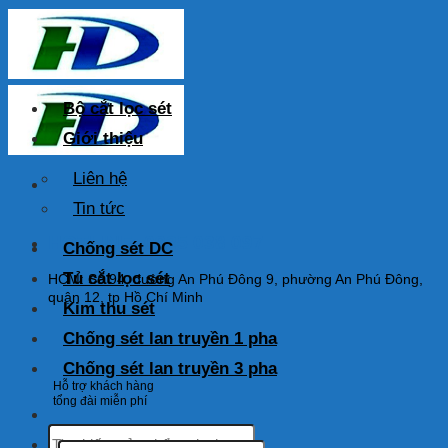
Skip
to
content
Bộ cắt lọc sét
Giới thiệu
Liên hệ
Tin tức
HOTLINE: 0925 038 097
Chống sét DC
Tủ cắt lọc sét
HCM: Số 94, đường An Phú Đông 9, phường An Phú Đông,
quận 12, tp Hồ Chí Minh
Kim thu sét
Chống sét lan truyền 1 pha
Chống sét lan truyền 3 pha
Hỗ trợ khách hàng
tổng đài miễn phí
Tìm
Tìm