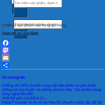
kiếm:
kiếm:
Tìm
Chưa có sản phẩm nào trong giỏ hàng.
kiếm:
Quay trở lại cửa hàng
Facebook
Mastodon
Email
Share
Về chúng tôi:
Chống sét SPD
chuyên cung cấp sản phẩm và giải pháp
chống sét lan truyền và chống sét trực tiếp. Sản phẩm mang
công nghệ tiên tiên
nhất thế giới của Mỹ & Úc.
Hãng Prosurge
có trụ sở tại Hoa Kỳ chuyên cung cấp cắt sét